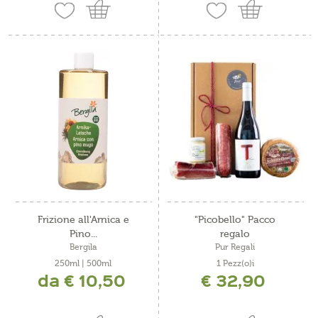
Frizione all'Arnica e
"Picobello" Pacco
Pino...
regalo
Bergila
Pur Regali
250ml | 500ml
1 Pezz(o)i
da € 10,50
€ 32,90