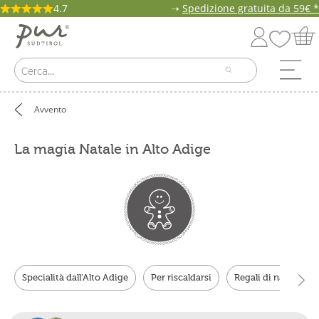
4.7
➝
Spedizione gratuita da 59€ *
Avvento
La magia Natale in Alto Adige
Specialità dall'Alto Adige
Per riscaldarsi
Regali di natale