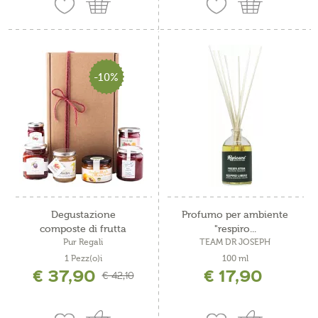
-10%
Degustazione
Profumo per ambiente
composte di frutta
"respiro...
Pur Regali
TEAM DR JOSEPH
1 Pezz(o)i
100 ml
€ 37,90
€ 17,90
€ 42,10