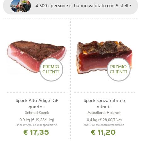
4.500+ persone ci hanno valutato con 5 stelle
PREMIO
PREMIO
CLIENTI
CLIENTI
Speck Alto Adige IGP
Speck senza nitriti e
quarto...
nitrati...
Schmid Speck
Macelleria Holzner
0,9 kg
(€ 19,28/1 kg)
0,4 kg
(€ 28,00/1 kg)
incl. IVA più costi di spedizione
incl. IVA più costi di spedizione
€ 17,35
€ 11,20