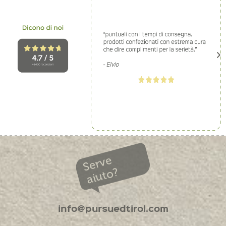
Serve
aiuto?
info@pursuedtirol.com