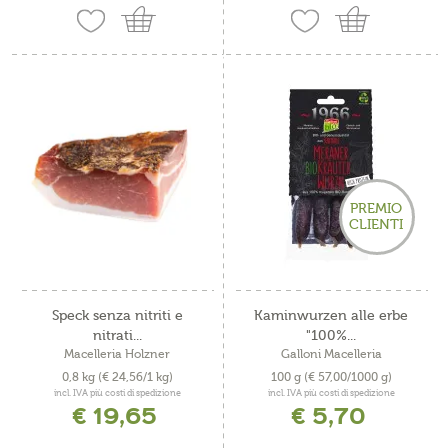
PREMIO
CLIENTI
Speck senza nitriti e
Kaminwurzen alle erbe
nitrati...
"100%...
Macelleria Holzner
Galloni Macelleria
0,8 kg
(€ 24,56/1 kg)
100 g
(€ 57,00/1000 g)
incl. IVA più costi di spedizione
incl. IVA più costi di spedizione
€ 19,65
€ 5,70