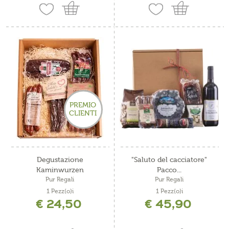
PREMIO
CLIENTI
Degustazione
"Saluto del cacciatore"
Kaminwurzen
Pacco...
Pur Regali
Pur Regali
1 Pezz(o)i
1 Pezz(o)i
€ 24,50
€ 45,90