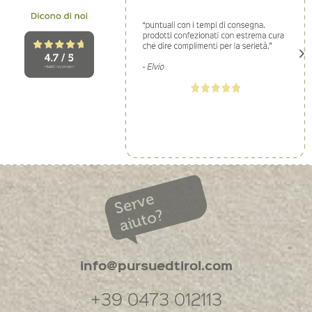
Serve
aiuto?
info@pursuedtirol.com
+39 0473 012113