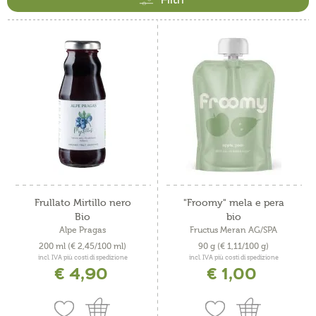
Frullato Mirtillo nero
"Froomy" mela e pera
Bio
bio
Alpe Pragas
Fructus Meran AG/SPA
200 ml
(€ 2,45/100 ml)
90 g
(€ 1,11/100 g)
incl. IVA più costi di spedizione
incl. IVA più costi di spedizione
€ 4,90
€ 1,00