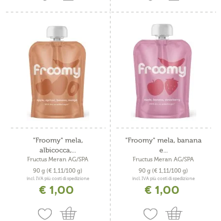
"Froomy" mela,
"Froomy" mela, banana
albicocca,...
e...
Fructus Meran AG/SPA
Fructus Meran AG/SPA
90 g
(€ 1,11/100 g)
90 g
(€ 1,11/100 g)
incl. IVA più costi di spedizione
incl. IVA più costi di spedizione
€ 1,00
€ 1,00