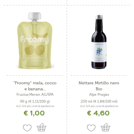
"Froomy" mela, cocco
Nettare Mirtillo nero
e banana...
Bio
Fructus Meran AG/SPA
Alpe Pragas
90 g
(€ 1,11/100 g)
250 ml
(€ 1,84/100 ml)
incl. IVA più costi di spedizione
incl. IVA più costi di spedizione
€ 1,00
€ 4,60