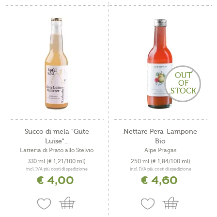
OUT
OF
STOCK
Succo di mela "Gute
Nettare Pera-Lampone
Luise"...
Bio
Latteria di Prato allo Stelvio
Alpe Pragas
330 ml
(€ 1,21/100 ml)
250 ml
(€ 1,84/100 ml)
incl. IVA più costi di spedizione
incl. IVA più costi di spedizione
€ 4,00
€ 4,60