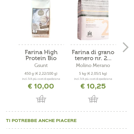
Farina High
Farina di grano
Protein Bio
tenero nr. 2...
Gsunt
Molino Merano
Mo
450 g
(€ 2,22/100 g)
5 kg
(€ 2,05/1 kg)
40
incl. IVA più costi di spedizione
incl. IVA più costi di spedizione
incl. 
€ 10,00
€ 10,25
TI POTREBBE ANCHE PIACERE