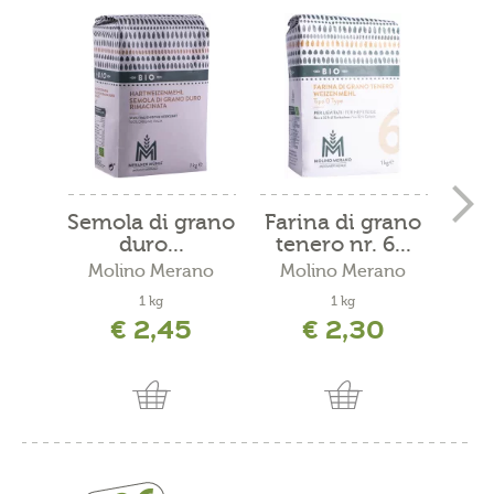
Semola di grano
Farina di grano
Sem
duro...
tenero nr. 6...
dur
Molino Merano
Molino Merano
Mo
1 kg
1 kg
€ 2,45
€ 2,30