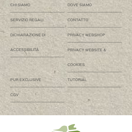
CHI SIAMO
DOVE SIAMO
SERVIZIO REGALI
CONTATTO
DICHIARAZIONE DI
PRIVACY WEBSHOP
ACCESSIBILITÀ
PRIVACY WEBSITE &
COOKIES
PUR EXCLUSIVE
TUTORIAL
CGV