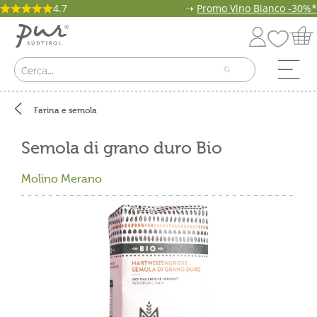
4.7
➝
Promo Vino Bianco -30%*
Farina e semola
Semola di grano duro Bio
Molino Merano