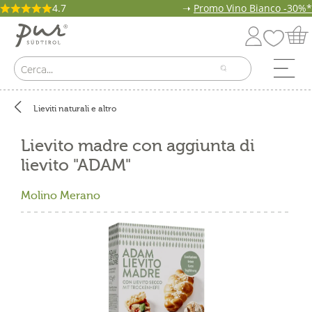
4.7
➝
Promo Vino Bianco -30%*
Lieviti naturali e altro
Lievito madre con aggiunta di
lievito "ADAM"
Molino Merano