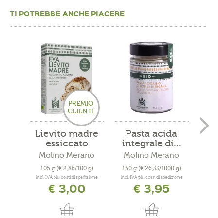
TI POTREBBE ANCHE PIACERE
PREMIO
CLIENTI
Lievito madre
Pasta acida
Far
essiccato
integrale di...
te
"EVA"...
Molino Merano
Molino Merano
Mo
105 g
(€ 2,86/100 g)
150 g
(€ 26,33/1000 g)
incl. IVA più costi di spedizione
incl. IVA più costi di spedizione
€ 3,00
€ 3,95