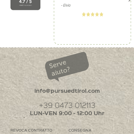
Serve
aiuto?
info@pursuedtirol.com
+39 0473 012113
LUN-VEN 9:00 - 12:00 Uhr
REVOCA CONTRATTO
CONSEGNA