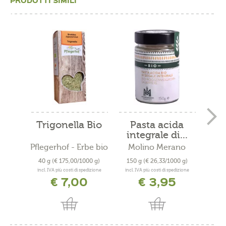
Trigonella Bio
Pasta acida
M
integrale di...
m
Pflegerhof - Erbe bio
Molino Merano
Mo
40 g
(€ 175,00/1000 g)
150 g
(€ 26,33/1000 g)
200
incl. IVA più costi di spedizione
incl. IVA più costi di spedizione
incl. 
€ 7,00
€ 3,95