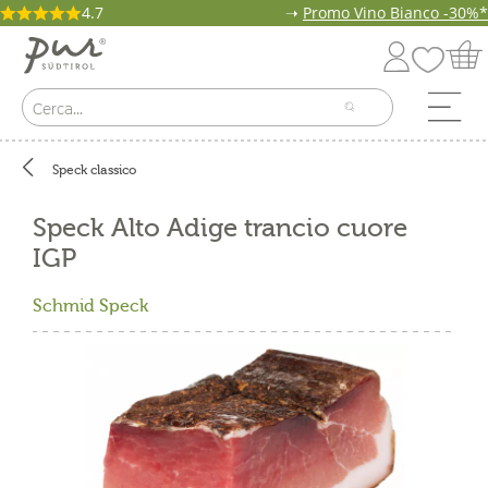
4.7
➝
Promo Vino Bianco -30%*
Speck classico
Speck Alto Adige trancio cuore
IGP
Schmid Speck