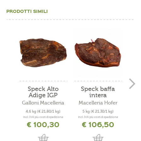
PRODOTTI SIMILI
Speck Alto
Speck baffa
Ba
Adige IGP
intera
m
baffa...
Galloni Macelleria
Macelleria Hofer
Mace
4,6 kg
(€ 21,80/1 kg)
5 kg
(€ 21,30/1 kg)
2,
incl. IVA più costi di spedizione
incl. IVA più costi di spedizione
incl. 
€ 100,30
€ 106,50