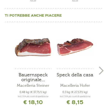
TI POTREBBE ANCHE PIACERE
Bauernspeck
Speck della casa
S
originale...
Macelleria Steiner
Macelleria Hofer
S
0,48 kg
(€ 37,71/1 kg)
0,3 kg
(€ 27,17/1 kg)
0,9
incl. IVA più costi di spedizione
incl. IVA più costi di spedizione
incl. 
€ 18,10
€ 8,15