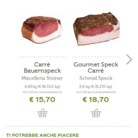
Carrè
Gourmet Speck
Bauernspeck
Carré
Ba
Macelleria Steiner
Schmid Speck
Mace
0,43 kg
(€ 36,51/1 kg)
0,6 kg
(€ 31,17/1 kg)
0,3
incl. IVA più costi di spedizione
incl. IVA più costi di spedizione
incl. 
€ 15,70
€ 18,70
TI POTREBBE ANCHE PIACERE