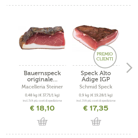
PREMIO
CLIENTI
Bauernspeck
Speck Alto
Spec
originale...
Adige IGP
quarto...
Macelleria Steiner
Schmid Speck
Mac
0,48 kg
(€ 37,71/1 kg)
0,9 kg
(€ 19,28/1 kg)
0,
incl. IVA più costi di spedizione
incl. IVA più costi di spedizione
incl. 
€ 18,10
€ 17,35