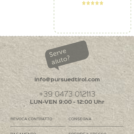
Serve
aiuto?
info@pursuedtirol.com
+39 0473 012113
LUN-VEN 9:00 - 12:00 Uhr
REVOCA CONTRATTO
CONSEGNA
PAGAMENTO
SPEDIRE IL FRESCO