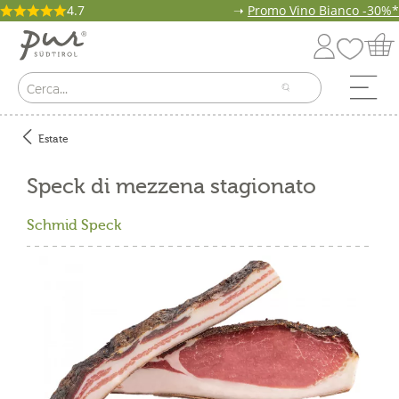
4.7
➝
Promo Vino Bianco -30%*
Estate
Speck di mezzena stagionato
Schmid Speck