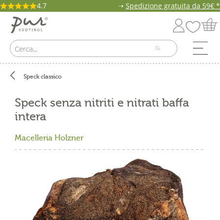
4.7
➝
Spedizione gratuita da 59€ *
Speck classico
Speck senza nitriti e nitrati baffa
intera
Macelleria Holzner