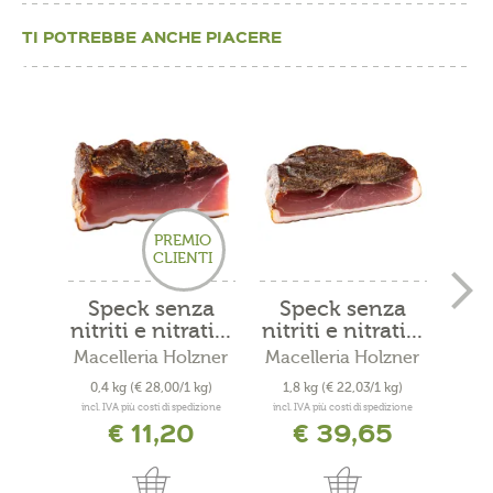
TI POTREBBE ANCHE PIACERE
PREMIO
CLIENTI
Speck senza
Speck senza
S
nitriti e nitrati...
nitriti e nitrati...
nitr
Macelleria Holzner
Macelleria Holzner
Mace
0,4 kg
(€ 28,00/1 kg)
1,8 kg
(€ 22,03/1 kg)
0,8
incl. IVA più costi di spedizione
incl. IVA più costi di spedizione
incl. 
€ 11,20
€ 39,65