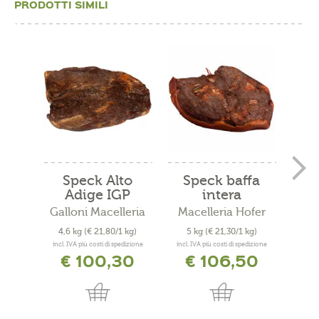
PRODOTTI SIMILI
Speck Alto
Speck baffa
Ba
Adige IGP
intera
m
baffa...
Galloni Macelleria
Macelleria Hofer
Mace
4,6 kg
(€ 21,80/1 kg)
5 kg
(€ 21,30/1 kg)
2,
incl. IVA più costi di spedizione
incl. IVA più costi di spedizione
incl. 
€ 100,30
€ 106,50