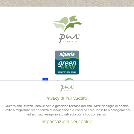
Privacy di Pur Südtirol
Attivo
Funzionali
Questo sito utilizza i cookie per la gestione tecnica del sito. Altre tipologie di cookie,
volte a migliorare l'esperienza di navigazione e contenenti pubblicità o collegamenti
ad altri siti, vengono attivati solo con il tuo consenso.
QUALITÀ DELL'ALTO ADIGE - ORIGINE ALTOATESINA E QUALITÁ
Non
Marketing
Impostazioni dei cookie
CONTROLLATA
attivo