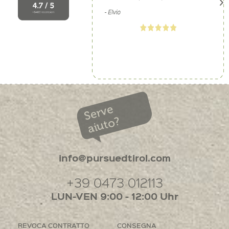
Serve
aiuto?
info@pursuedtirol.com
+39 0473 012113
LUN-VEN 9:00 - 12:00 Uhr
REVOCA CONTRATTO
CONSEGNA