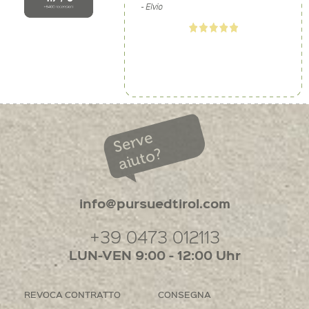
Serve
aiuto?
info@pursuedtirol.com
+39 0473 012113
LUN-VEN 9:00 - 12:00 Uhr
REVOCA CONTRATTO
CONSEGNA