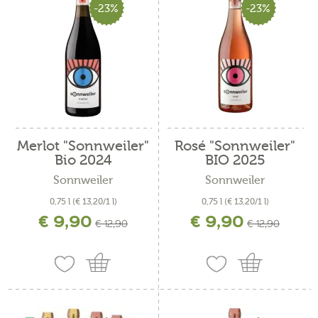
-23%
-23%
Merlot "Sonnweiler"
Rosé "Sonnweiler"
Bio 2024
BIO 2025
Sonnweiler
Sonnweiler
0,75 l
(€ 13,20/1 l)
0,75 l
(€ 13,20/1 l)
€ 9,90
€ 9,90
incl. IVA più costi di spedizione
incl. IVA più costi di spedizione
€ 12,90
€ 12,90