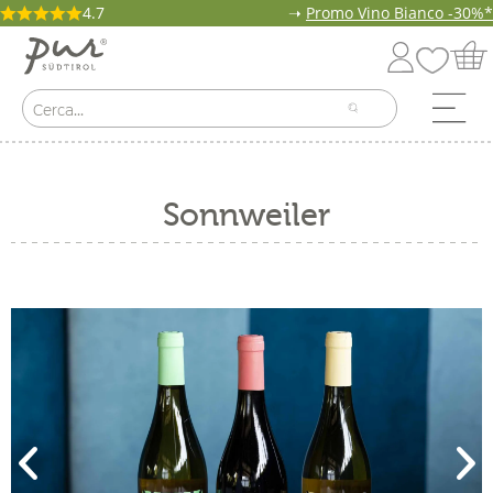
4.7
➝
Promo Vino Bianco -30%*
Sonnweiler