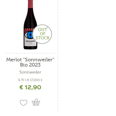
OUT
OF
STOCK
Merlot "Sonnweiler"
Bio 2023
Sonnweiler
0,75 l
(€ 17,20/1 l)
€ 12,90
incl. IVA più costi di spedizione