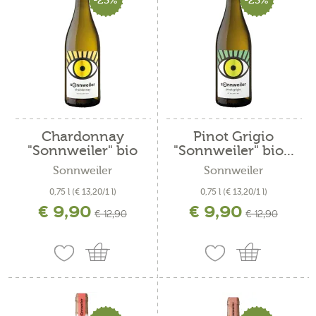
-23%
-23%
Chardonnay
Pinot Grigio
"Sonnweiler" bio
"Sonnweiler" bio...
2025
Sonnweiler
Sonnweiler
0,75 l
(€ 13,20/1 l)
0,75 l
(€ 13,20/1 l)
€ 9,90
€ 9,90
incl. IVA più costi di spedizione
incl. IVA più costi di spedizione
€ 12,90
€ 12,90