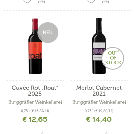
NEU
OUT
OF
STOCK
Cuvée Rot „Roat“
Merlot Cabernet
2025
2021
Burggräfler Weinkellerei
Burggräfler Weinkellerei
0,75 l
(€ 16,87/1 l)
0,75 l
(€ 19,20/1 l)
€ 12,65
€ 14,40
inkl. MwSt. zzgl. Versandkosten
inkl. MwSt. zzgl. Versandkosten