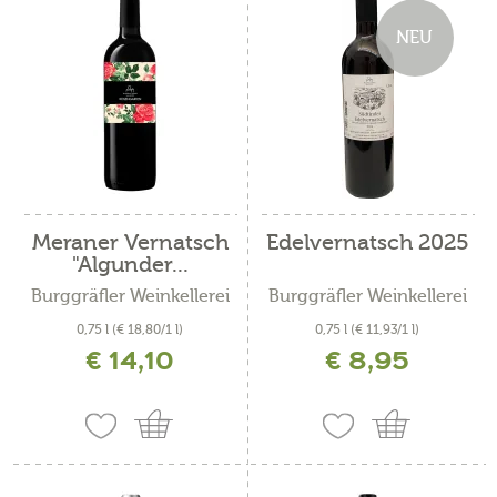
NEU
Meraner Vernatsch
Edelvernatsch 2025
"Algunder...
Burggräfler Weinkellerei
Burggräfler Weinkellerei
0,75 l
(€ 18,80/1 l)
0,75 l
(€ 11,93/1 l)
€ 14,10
€ 8,95
inkl. MwSt. zzgl. Versandkosten
inkl. MwSt. zzgl. Versandkosten