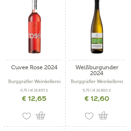
Cuvee Rose 2024
Weißburgunder
2024
Burggräfler Weinkellerei
Burggräfler Weinkellerei
0,75 l
(€ 16,87/1 l)
0,75 l
(€ 16,80/1 l)
€ 12,65
€ 12,60
inkl. MwSt. zzgl. Versandkosten
inkl. MwSt. zzgl. Versandkosten