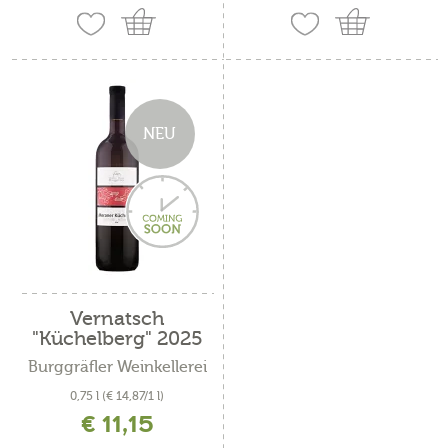
NEU
Vernatsch
"Küchelberg" 2025
Burggräfler Weinkellerei
0,75 l
(€ 14,87/1 l)
€ 11,15
inkl. MwSt. zzgl. Versandkosten