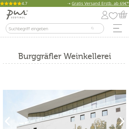
4.7
➝
Gratis Versand Erstb. ab 69€*
Burggräfler Weinkellerei