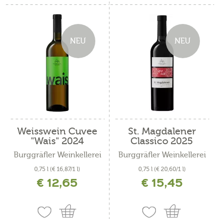
NEU
NEU
Weisswein Cuvee
St. Magdalener
"Wais" 2024
Classico 2025
Burggräfler Weinkellerei
Burggräfler Weinkellerei
0,75 l
(€ 16,87/1 l)
0,75 l
(€ 20,60/1 l)
€ 12,65
€ 15,45
inkl. MwSt. zzgl. Versandkosten
inkl. MwSt. zzgl. Versandkosten