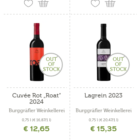
OUT
OUT
OF
OF
STOCK
STOCK
Cuvée Rot „Roat“
Lagrein 2023
2024
Burggräfler Weinkellerei
Burggräfler Weinkellerei
0,75 l
(€ 16,87/1 l)
0,75 l
(€ 20,47/1 l)
€ 12,65
€ 15,35
inkl. MwSt. zzgl. Versandkosten
inkl. MwSt. zzgl. Versandkosten