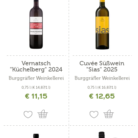
Vernatsch
Cuvée Süßwein
"Küchelberg" 2024
"Sias" 2025
Burggräfler Weinkellerei
Burggräfler Weinkellerei
0,75 l
(€ 14,87/1 l)
0,75 l
(€ 16,87/1 l)
€ 11,15
€ 12,65
inkl. MwSt. zzgl. Versandkosten
inkl. MwSt. zzgl. Versandkosten