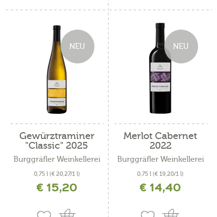
NEU
NEU
Gewürztraminer
Merlot Cabernet
"Classic" 2025
2022
Burggräfler Weinkellerei
Burggräfler Weinkellerei
0,75 l
(€ 20,27/1 l)
0,75 l
(€ 19,20/1 l)
€ 15,20
€ 14,40
inkl. MwSt. zzgl. Versandkosten
inkl. MwSt. zzgl. Versandkosten