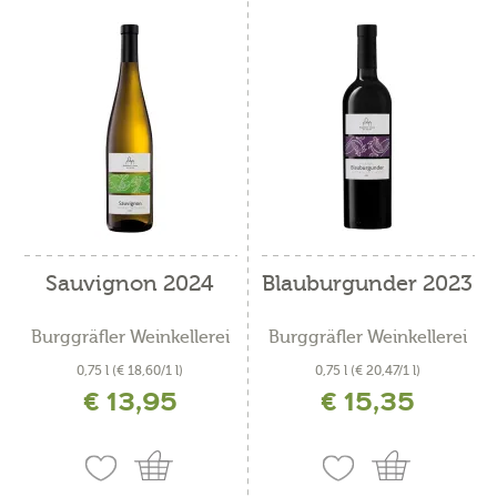
Sauvignon 2024
Blauburgunder 2023
Burggräfler Weinkellerei
Burggräfler Weinkellerei
0,75 l
(€ 18,60/1 l)
0,75 l
(€ 20,47/1 l)
€ 13,95
€ 15,35
inkl. MwSt. zzgl. Versandkosten
inkl. MwSt. zzgl. Versandkosten