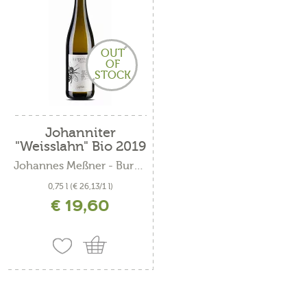
OUT
OF
STOCK
Johanniter
"Weisslahn" Bio 2019
Johannes Meßner - Burgerhof
0,75 l
(€ 26,13/1 l)
€ 19,60
inkl. MwSt. zzgl. Versandkosten