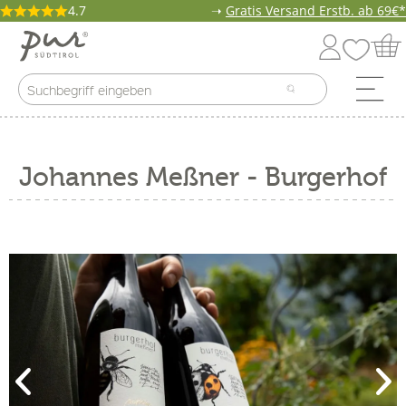
4.7
➝
Gratis Versand Erstb. ab 69€*
Johannes Meßner - Burgerhof