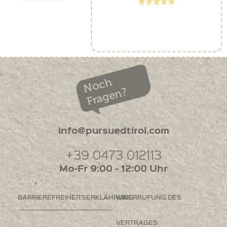
Noch
Fragen?
info@pursuedtirol.com
+39 0473 012113
Mo-Fr 9:00 - 12:00 Uhr
BARRIEREFREIHEITSERKLÄHRUNG
WIDERRUFUNG DES
VERTRAGES