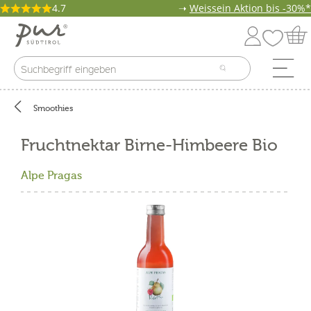
4.7
➝
Weissein Aktion bis -30%*
Smoothies
Fruchtnektar Birne-Himbeere Bio
Alpe Pragas