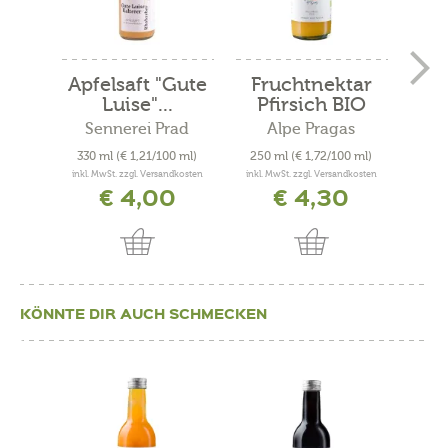
Apfelsaft "Gute
Fruchtnektar
Fr
Luise"...
Pfirsich BIO
M
Sennerei Prad
Alpe Pragas
330 ml
(€ 1,21/100 ml)
250 ml
(€ 1,72/100 ml)
250
inkl. MwSt. zzgl. Versandkosten
inkl. MwSt. zzgl. Versandkosten
inkl. 
€ 4,00
€ 4,30
KÖNNTE DIR AUCH SCHMECKEN