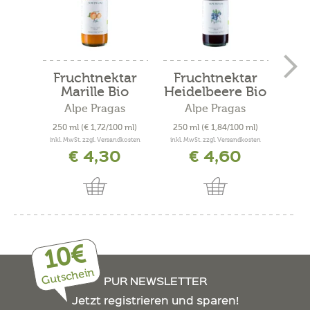
Fruchtnektar
Fruchtnektar
H
Marille Bio
Heidelbeere Bio
Sm
Alpe Pragas
Alpe Pragas
250 ml
(€ 1,72/100 ml)
250 ml
(€ 1,84/100 ml)
200
inkl. MwSt. zzgl. Versandkosten
inkl. MwSt. zzgl. Versandkosten
inkl. 
€ 4,30
€ 4,60
10€
Gutschein
PUR NEWSLETTER
Jetzt registrieren und sparen!