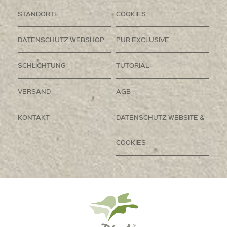
STANDORTE
COOKIES
DATENSCHUTZ WEBSHOP
PUR EXCLUSIVE
SCHLICHTUNG
TUTORIAL
VERSAND
AGB
KONTAKT
DATENSCHUTZ WEBSITE &
COOKIES