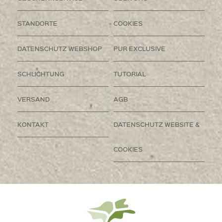
STANDORTE
COOKIES
DATENSCHUTZ WEBSHOP
PUR EXCLUSIVE
SCHLICHTUNG
TUTORIAL
VERSAND
AGB
KONTAKT
DATENSCHUTZ WEBSITE &
COOKIES