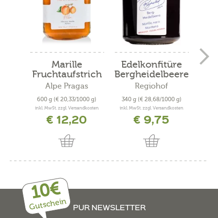
Marille
Edelkonfitüre
Fruchtaufstrich
Bergheidelbeere
Fru
600g
Alpe Pragas
Regiohof
600 g
(€ 20,33/1000 g)
340 g
(€ 28,68/1000 g)
600
inkl. MwSt. zzgl. Versandkosten
inkl. MwSt. zzgl. Versandkosten
inkl. 
€ 12,20
€ 9,75
10€
Gutschein
PUR NEWSLETTER