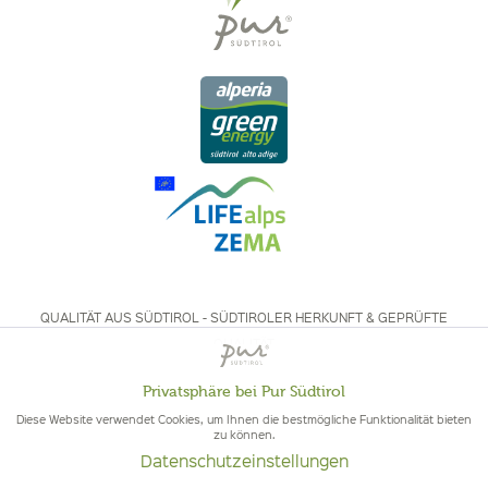
QUALITÄT AUS SÜDTIROL - SÜDTIROLER HERKUNFT & GEPRÜFTE
QUALITÄT
Privatsphäre bei Pur Südtirol
Aktiv
Funktionale
Diese Website verwendet Cookies, um Ihnen die bestmögliche Funktionalität bieten
zu können.
Datenschutzeinstellungen
Inaktiv
Marketing
© 2026 Pur Südtirol