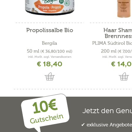
Propolissalbe Bio
Haar Sha
Brennnesse
Bergila
PLIMA Südtirol Bi
50 ml
200 ml
(€ 36,80/100 ml)
(€ 7,00
inkl. MwSt. zzgl. Versandkosten
inkl. MwSt. zzgl. Ver
€ 18,40
€ 14,
10€
Jetzt den Gen
Gutschein
exklusive Angebot