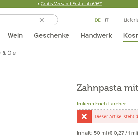
➝
Gratis Versand Erstb. ab 69€*
DE
IT
Lieferl
Wein
Geschenke
Handwerk
Kos
ten
 & Öle
Erdbeerzeit
Getränke
Team
Verpackungen
Anlass
Unsere Märkte
Vom Getreide
Wandern
Weinpakete
Pur Exclusive O
Vorratska
Weine im
Zahnpasta mit
Imkerei Erich Larcher
Dieser Artikel steht 
Inhalt:
50 ml (€ 0,27 / 1 ml