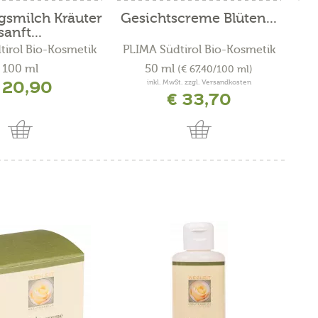
gsmilch Kräuter
Gesichtscreme Blüten...
Ge
sanft...
tirol Bio-Kosmetik
PLIMA Südtirol Bio-Kosmetik
PL
100 ml
50 ml
(€ 67,40/100 ml)
 20,90
inkl. MwSt. zzgl. Versandkosten
€ 33,70