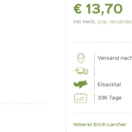
€ 13,70
inkl. MwSt.
zzgl. Versandk
Versand nac
Eisacktal
336 Tage
Imkerei Erich Larcher