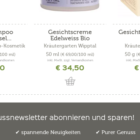
mpoo
Gesichtscreme
Gesich
l...
Edelweiss Bio
o-Kosmetik
Kräutergarten Wipptal
Kräute
50 ml
50 g
/100 ml)
(€ 69,00/100 ml)
(
sandkosten
inkl. MwSt. zzgl. Versandkosten
inkl. MwS
00
€ 34,50
€
ussnewsletter abonnieren und sparen!
e
spannende Neuigkeiten
Purer Genuss