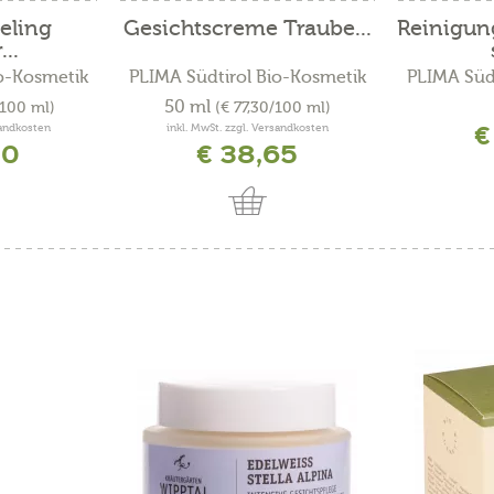
eling
Gesichtscreme Traube...
Reinigun
..
o-Kosmetik
PLIMA Südtirol Bio-Kosmetik
PLIMA Süd
50 ml
/100 ml)
(€ 77,30/100 ml)
€
sandkosten
inkl. MwSt. zzgl. Versandkosten
00
€ 38,65