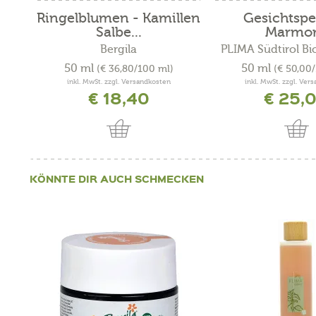
Ringelblumen - Kamillen
Gesichtspe
Salbe...
Marmor.
Bergila
PLIMA Südtirol Bi
50 ml
50 ml
(€ 36,80/100 ml)
(€ 50,00
inkl. MwSt. zzgl. Versandkosten
inkl. MwSt. zzgl. Ver
€ 18,40
€ 25,
KÖNNTE DIR AUCH SCHMECKEN