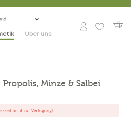
and:
metik
Über uns
nline
mmer
 Angebot
Großhandel
Obst & Gemüse
Service
Süßes
Jobs
 Propolis, Minze & Salbei
derzeit nicht zur Verfügung!
)