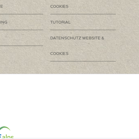
TE
COOKIES
UNG
TUTORIAL
DATENSCHUTZ WEBSITE &
COOKIES