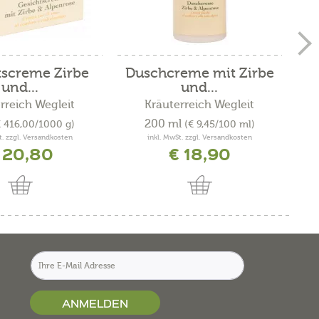
tscreme Zirbe
Duschcreme mit Zirbe
und...
und...
rreich Wegleit
Kräuterreich Wegleit
200 ml
€ 416,00/1000 g)
(€ 9,45/100 ml)
t. zzgl. Versandkosten
inkl. MwSt. zzgl. Versandkosten
 20,80
€ 18,90
ANMELDEN