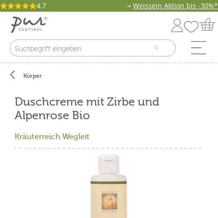
4.7
➝
Weissein Aktion bis -30%*
Körper
Duschcreme mit Zirbe und
Alpenrose Bio
Kräuterreich Wegleit