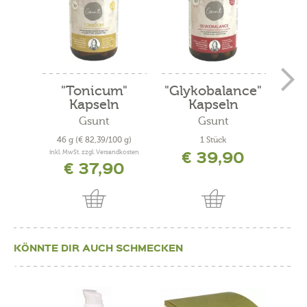
"Tonicum"
"Glykobalance"
Hon
Kapseln
Kapseln
Rin
Gsunt
Gsunt
Kräut
46 g
(€ 82,39/100 g)
1 Stück
€ 39,90
inkl. MwSt. zzgl. Versandkosten
€ 37,90
KÖNNTE DIR AUCH SCHMECKEN