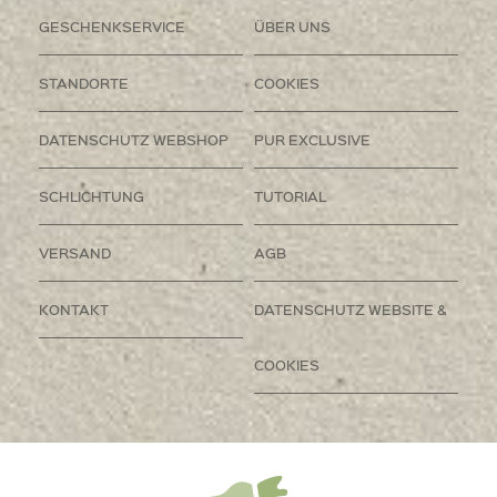
GESCHENKSERVICE
ÜBER UNS
STANDORTE
COOKIES
DATENSCHUTZ WEBSHOP
PUR EXCLUSIVE
SCHLICHTUNG
TUTORIAL
VERSAND
AGB
KONTAKT
DATENSCHUTZ WEBSITE &
COOKIES