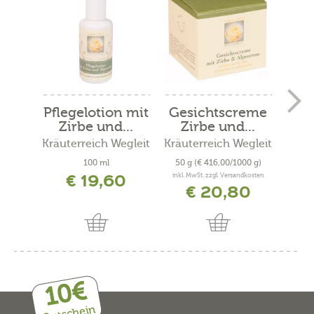
Pflegelotion mit
Gesichtscreme
Arni
Zirbe und...
Zirbe und...
Ein
Kräuterreich Wegleit
Kräuterreich Wegleit
100 ml
50 g
(€ 416,00/1000 g)
250
€ 19,60
inkl. MwSt. zzgl. Versandkosten
inkl. 
€ 20,80
ab
10€