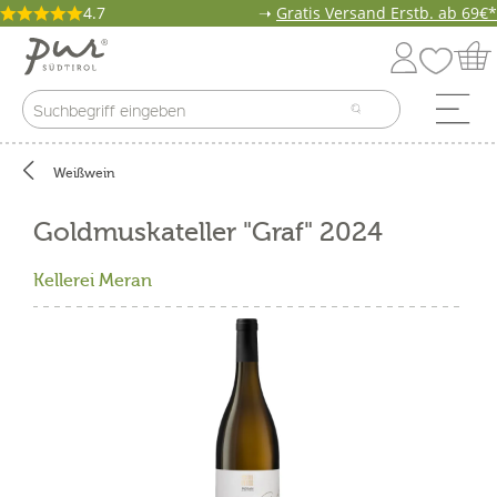
4.7
➝
Gratis Versand Erstb. ab 69€*
Weißwein
Goldmuskateller "Graf" 2024
Kellerei Meran