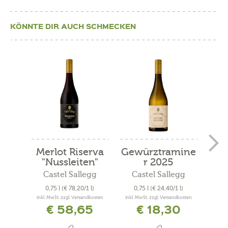
KÖNNTE DIR AUCH SCHMECKEN
Merlot Riserva
Gewürztramine
Gol
"Nussleiten"
r 2025
"
2020
Castel Sallegg
Castel Sallegg
S
0,75 l
(€ 78,20/1 l)
0,75 l
(€ 24,40/1 l)
0
inkl. MwSt. zzgl. Versandkosten
inkl. MwSt. zzgl. Versandkosten
inkl. 
€ 58,65
€ 18,30