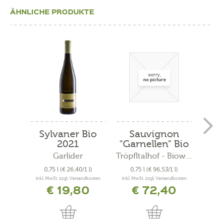
ÄHNLICHE PRODUKTE
Sylvaner Bio
Sauvignon
C
2021
"Garnellen" Bio
"
2019
Garlider
Tröpfltalhof - Bioweinhof
A
0,75 l
(€ 26,40/1 l)
0,75 l
(€ 96,53/1 l)
0
inkl. MwSt. zzgl. Versandkosten
inkl. MwSt. zzgl. Versandkosten
inkl. 
€ 19,80
€ 72,40