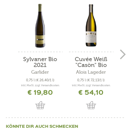
Sylvaner Bio
Cuvée Weiß
Wei
2021
"Casòn" Bio
"S
2021
Garlider
Alois Lageder
R
0,75 l
(€ 26,40/1 l)
0,75 l
(€ 72,13/1 l)
0,
inkl. MwSt. zzgl. Versandkosten
inkl. MwSt. zzgl. Versandkosten
inkl. 
€ 19,80
€ 54,10
KÖNNTE DIR AUCH SCHMECKEN