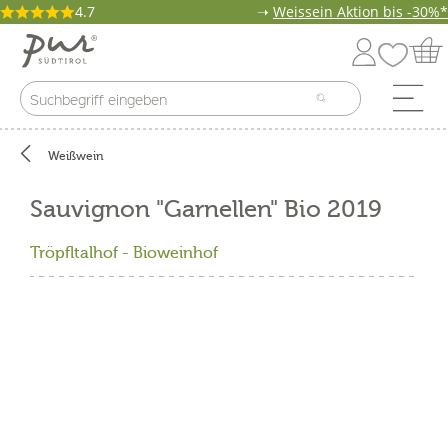
4.7
➝
Weissein Aktion bis -30%*
Weißwein
Sauvignon "Garnellen" Bio 2019
Tröpfltalhof - Bioweinhof