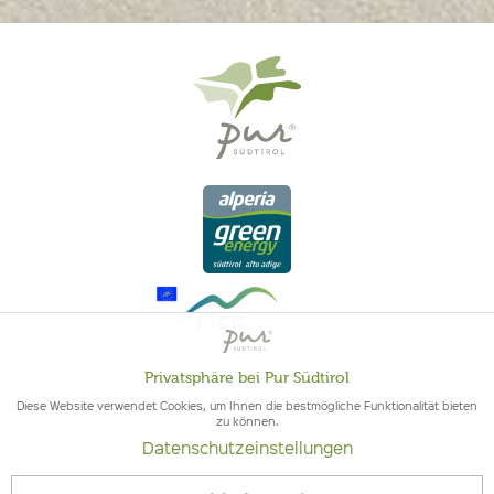
Privatsphäre bei Pur Südtirol
Aktiv
Funktionale
Diese Website verwendet Cookies, um Ihnen die bestmögliche Funktionalität bieten
zu können.
QUALITÄT AUS SÜDTIROL - SÜDTIROLER HERKUNFT & GEPRÜFTE
Datenschutzeinstellungen
Inaktiv
QUALITÄT
Marketing