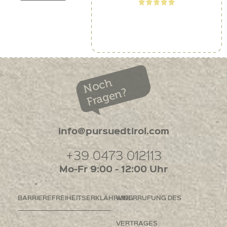
Noch
Fragen?
info@pursuedtirol.com
+39 0473 012113
Mo-Fr 9:00 - 12:00 Uhr
BARRIEREFREIHEITSERKLÄHRUNG
WIDERRUFUNG DES
VERTRAGES