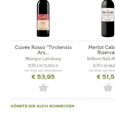
Cuvée Rosso "Tirolensis
Merlot Cab
Ars...
Riserva.
Weingut Laimburg
Kellerei Nals 
0,75 l
0,75 l
(€ 71,93/1 l)
(€ 68,6
inkl. MwSt. zzgl. Versandkosten
inkl. MwSt. zzgl. Ver
€ 53,95
€ 51,
KÖNNTE DIR AUCH SCHMECKEN