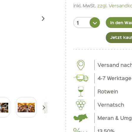
inkl. MwSt.
zzgl. Versandk
In den Wa
Jetzt kau
Versand nac
4-7 Werktage
Rotwein
Vernatsch
Meran & Um
13.50%