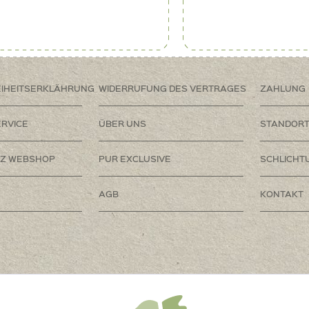
EIHEITSERKLÄHRUNG
WIDERRUFUNG DES VERTRAGES
ZAHLUNG
RVICE
ÜBER UNS
STANDOR
Z WEBSHOP
PUR EXCLUSIVE
SCHLICHT
AGB
KONTAKT