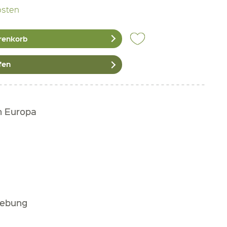
osten
renkorb
fen
h Europa
gebung