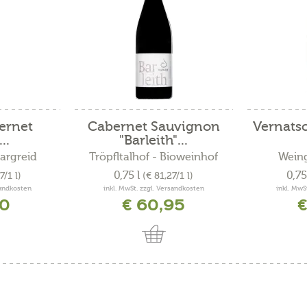
ernet
Cabernet Sauvignon
Vernatsc
..
"Barleith"...
Margreid
Tröpfltalhof - Bioweinhof
Weing
0,75 l
0,75
7/1 l)
(€ 81,27/1 l)
sandkosten
inkl. MwSt. zzgl. Versandkosten
inkl. MwS
50
€ 60,95
€