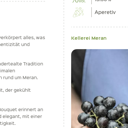
Aperetiv
erkörpert alles, was
Kellerei Meran
entizität und
ndertealte Tradition
timalen
n rund um Meran.
t, der gekühlt
Bouquet erinnert an
 elegant, mit einer
tigkeit.