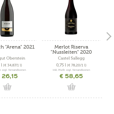
h "Arena" 2021
Merlot Riserva
La
"Nussleiten" 2020
ut Oberstein
Castel Sallegg
 l
0,75 l
(€ 34,87/1 l)
(€ 78,20/1 l)
t. zzgl. Versandkosten
inkl. MwSt. zzgl. Versandkosten
 26,15
€ 58,65