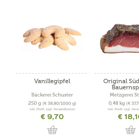
Vanillegipfel
Original Süd
Bauernsp
Bäckerei Schuster
Metzgerei St
250 g
0,48 kg
(€ 38,80/1000 g)
(€ 37,
inkl. MwSt. zzgl. Versandkosten
inkl. MwSt. zzgl. Ver
€ 9,70
€ 18,