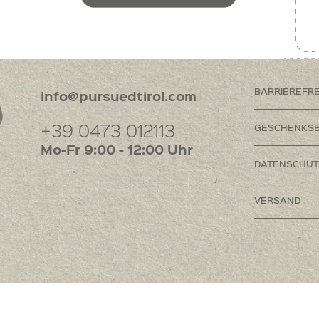
BARRIEREFR
info@pursuedtirol.com
+39 0473 012113
GESCHENKSE
Mo-Fr 9:00 - 12:00 Uhr
DATENSCHUT
VERSAND