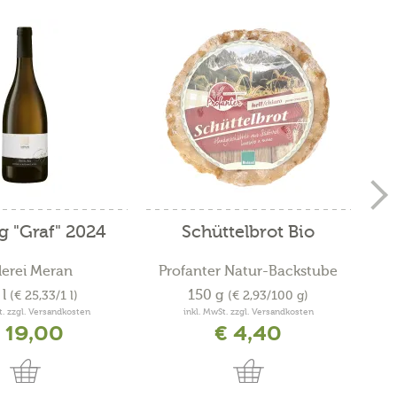
ng "Graf" 2024
Schüttelbrot Bio
S
lerei Meran
Profanter Natur-Backstube
 l
150 g
(€ 25,33/1 l)
(€ 2,93/100 g)
t. zzgl. Versandkosten
inkl. MwSt. zzgl. Versandkosten
 19,00
€ 4,40