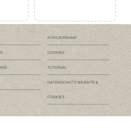
KÜHLVERSAND
TE
COOKIES
UNG
TUTORIAL
DATENSCHUTZ WEBSITE &
COOKIES