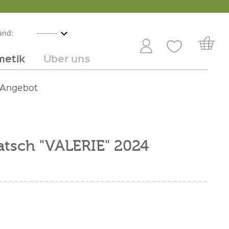
and:
metik
Über uns
nline
mmer
 Angebot
Großhandel
Obst & Gemüse
Service
Süßes
Jobs
atsch "VALERIE" 2024