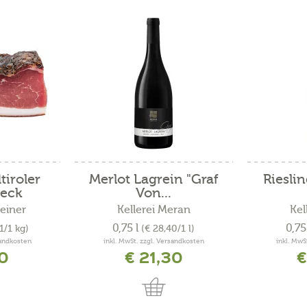
tiroler
Merlot Lagrein "Graf
Riesli
eck
Von...
einer
Kellerei Meran
Kel
0,75 l
0,75
71/1 kg)
(€ 28,40/1 l)
sandkosten
inkl. MwSt. zzgl. Versandkosten
inkl. MwS
10
€ 21,30
€