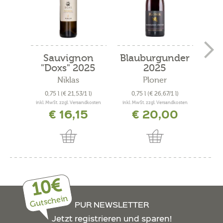
Sauvignon
Blauburgunder
Grün
"Doxs" 2025
2025
"
Niklas
Ploner
K
0,75 l
(€ 21,53/1 l)
0,75 l
(€ 26,67/1 l)
0
inkl. MwSt. zzgl. Versandkosten
inkl. MwSt. zzgl. Versandkosten
inkl. 
€ 16,15
€ 20,00
10€
Gutschein
PUR NEWSLETTER
Jetzt registrieren und sparen!