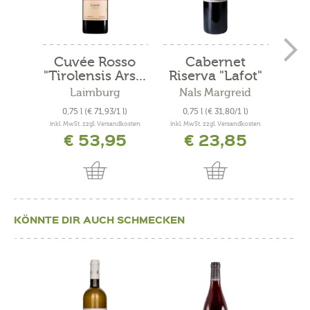
Cuvée Rosso
Cabernet
Mer
"Tirolensis Ars...
Riserva "Lafot"
2021
Laimburg
Nals Margreid
N
0,75 l
(€ 71,93/1 l)
0,75 l
(€ 31,80/1 l)
0
inkl. MwSt. zzgl. Versandkosten
inkl. MwSt. zzgl. Versandkosten
inkl. 
€ 53,95
€ 23,85
KÖNNTE DIR AUCH SCHMECKEN