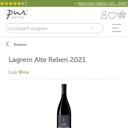
4.7
➝
Weissein Aktion bis -30%*
Rotwein
Lagrein Alte Reben 2021
Luis Wine