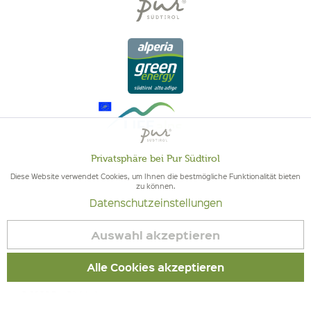
Privatsphäre bei Pur Südtirol
Aktiv
Funktionale
Diese Website verwendet Cookies, um Ihnen die bestmögliche Funktionalität bieten
zu können.
QUALITÄT AUS SÜDTIROL - SÜDTIROLER HERKUNFT & GEPRÜFTE
Datenschutzeinstellungen
Inaktiv
QUALITÄT
Marketing
Auswahl akzeptieren
Inaktiv
Tracking
Alle Cookies akzeptieren
© 2026 Pur Südtirol
Inaktiv
Service