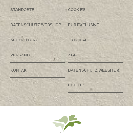
STANDORTE
COOKIES
DATENSCHUTZ WEBSHOP
PUR EXCLUSIVE
SCHLICHTUNG
TUTORIAL
VERSAND
AGB
KONTAKT
DATENSCHUTZ WEBSITE &
COOKIES