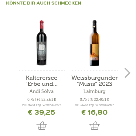
KÖNNTE DIR AUCH SCHMECKEN
Kalterersee
Weissburgunder
S
"Erbe und...
"Musis" 2023
"
Andi Sölva
Laimburg
0,75 l
(€ 52,33/1 l)
0,75 l
(€ 22,40/1 l)
0
inkl. MwSt. zzgl. Versandkosten
inkl. MwSt. zzgl. Versandkosten
inkl. 
€ 39,25
€ 16,80