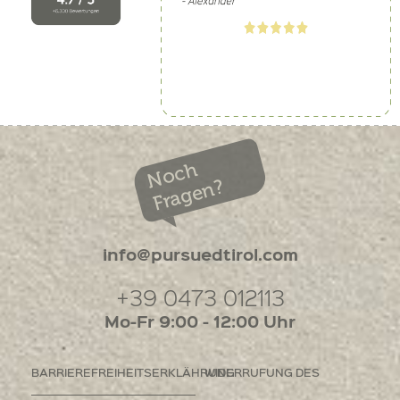
Noch
Fragen?
info@pursuedtirol.com
+39 0473 012113
Mo-Fr 9:00 - 12:00 Uhr
BARRIEREFREIHEITSERKLÄHRUNG
WIDERRUFUNG DES