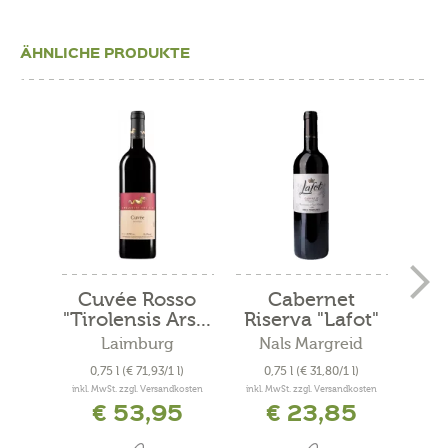
ÄHNLICHE PRODUKTE
Cuvée Rosso
Cabernet
Mer
"Tirolensis Ars...
Riserva "Lafot"
2021
Laimburg
Nals Margreid
N
0,75 l
(€ 71,93/1 l)
0,75 l
(€ 31,80/1 l)
0
inkl. MwSt. zzgl. Versandkosten
inkl. MwSt. zzgl. Versandkosten
inkl. 
€ 53,95
€ 23,85