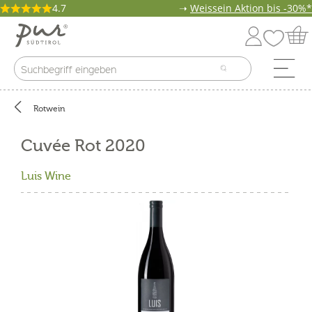
4.7
➝
Weissein Aktion bis -30%*
Rotwein
Cuvée Rot 2020
Luis Wine