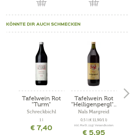
KÖNNTE DIR AUCH SCHMECKEN
Tafelwein Rot
Tafelwein Rot
"Turm"
"Heiligenpergl"..
S
.
Schreckbichl
Nals Margreid
1 l
0,5 l
(€ 11,90/1 l)
0
€ 7,40
inkl. MwSt. zzgl. Versandkosten
inkl. 
€ 5,95