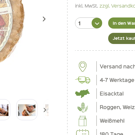
inkl. MwSt.
zzgl. Versandk
In den Wa
Jetzt kau
Versand nac
4-7 Werktage
Eisacktal
Roggen, Wei
Weißmehl
180 Tage