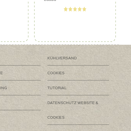
KÜHLVERSAND
TE
COOKIES
UNG
TUTORIAL
DATENSCHUTZ WEBSITE &
COOKIES