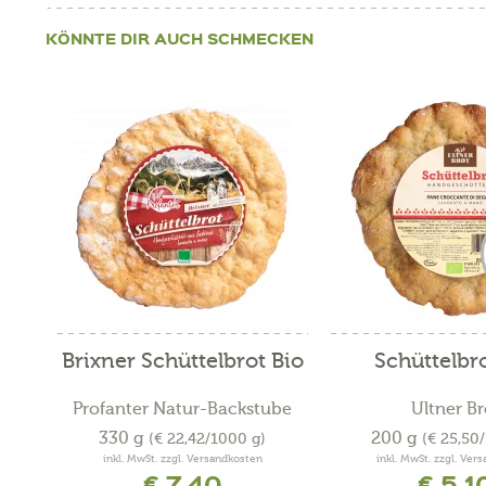
KÖNNTE DIR AUCH SCHMECKEN
Brixner Schüttelbrot Bio
Schüttelbr
Profanter Natur-Backstube
Ultner Br
330 g
200 g
(€ 22,42/1000 g)
(€ 25,50
inkl. MwSt. zzgl. Versandkosten
inkl. MwSt. zzgl. Ver
€ 7,40
€ 5,1