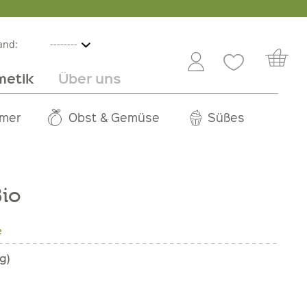
and:
metik
Über uns
nline
mmer
 Angebot
Großhandel
Obst & Gemüse
Service
Süßes
Jobs
Bio
e
g)