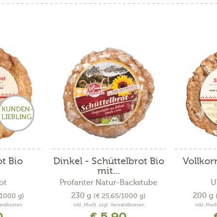
KUNDEN-
LIEBLING
ot Bio
Dinkel - Schüttelbrot Bio
Vollkor
mit...
ot
Profanter Natur-Backstube
U
230 g
200 g
/1000 g)
(€ 25,65/1000 g)
sandkosten
inkl. MwSt. zzgl. Versandkosten
inkl. MwS
0
€ 5,90