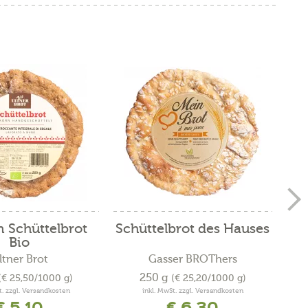
n Schüttelbrot
Schüttelbrot des Hauses
Bio
ltner Brot
Gasser BROThers
250 g
(€ 25,50/1000 g)
(€ 25,20/1000 g)
t. zzgl. Versandkosten
inkl. MwSt. zzgl. Versandkosten
€ 5,10
€ 6,30