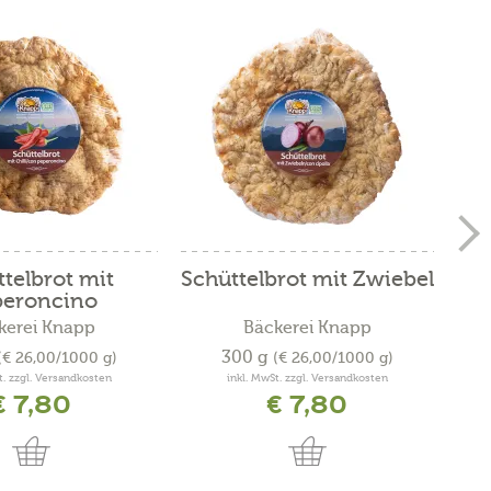
telbrot mit
Schüttelbrot mit Zwiebel
S
peroncino
kerei Knapp
Bäckerei Knapp
Pr
300 g
(€ 26,00/1000 g)
(€ 26,00/1000 g)
t. zzgl. Versandkosten
inkl. MwSt. zzgl. Versandkosten
€ 7,80
€ 7,80