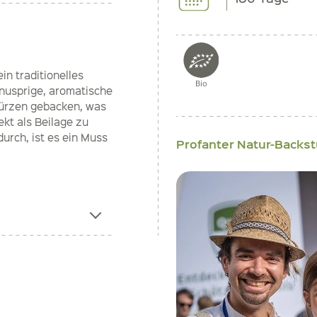
in traditionelles
Bio
knusprige, aromatische
ürzen gebacken, was
kt als Beilage zu
urch, ist es ein Muss
Profanter Natur-Backs