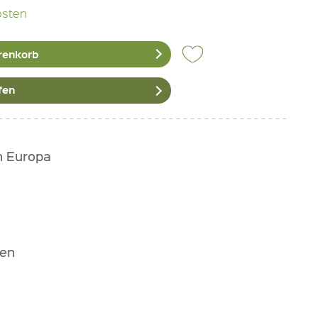
osten
renkorb
fen
h Europa
zen