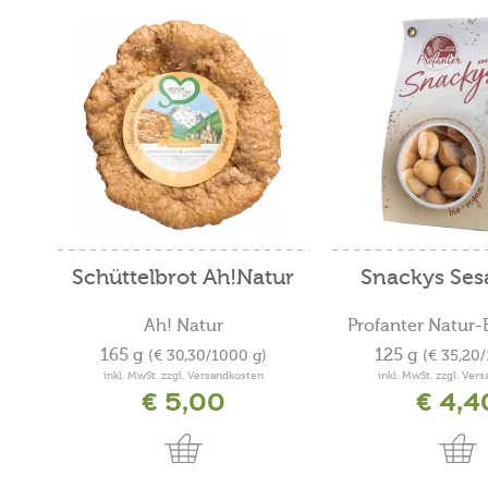
Schüttelbrot Ah!Natur
Snackys Ses
Ah! Natur
Profanter Natur
165 g
125 g
(€ 30,30/1000 g)
(€ 35,20
inkl. MwSt. zzgl. Versandkosten
inkl. MwSt. zzgl. Ver
€ 5,00
€ 4,4