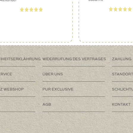
EIHEITSERKLÄHRUNG
WIDERRUFUNG DES VERTRAGES
ZAHLUNG
RVICE
ÜBER UNS
STANDOR
Z WEBSHOP
PUR EXCLUSIVE
SCHLICHT
AGB
KONTAKT