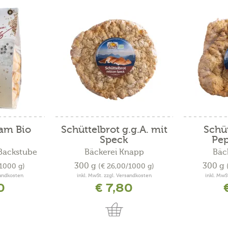
am Bio
Schüttelbrot g.g.A. mit
Schüt
Speck
Pe
-Backstube
Bäckerei Knapp
Bäc
300 g
300 g
/1000 g)
(€ 26,00/1000 g)
sandkosten
inkl. MwSt. zzgl. Versandkosten
inkl. MwS
0
€ 7,80