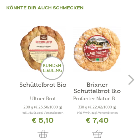
KÖNNTE DIR AUCH SCHMECKEN
KUNDEN-
LIEBLING
Schüttelbrot Bio
Brixner
Schüttelbrot Bio
Schü
Ultner Brot
Profanter Natur-Backstube
200 g
(€ 25,50/1000 g)
330 g
(€ 22,42/1000 g)
230
inkl. MwSt. zzgl. Versandkosten
inkl. MwSt. zzgl. Versandkosten
inkl. 
€ 5,10
€ 7,40