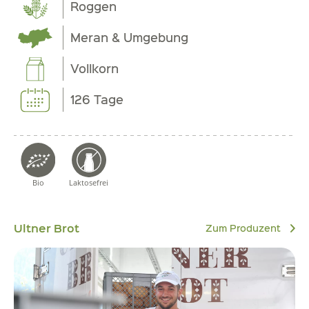
Roggen
Meran & Umgebung
Vollkorn
126 Tage
Bio
Laktosefrei
Ultner Brot
Zum Produzent