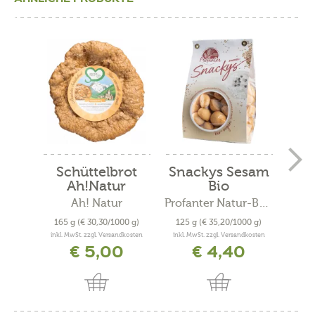
Schüttelbrot
Snackys Sesam
Sc
Ah!Natur
Bio
g.g.
Ah! Natur
Profanter Natur-Backstube
Bä
165 g
(€ 30,30/1000 g)
125 g
(€ 35,20/1000 g)
300
inkl. MwSt. zzgl. Versandkosten
inkl. MwSt. zzgl. Versandkosten
inkl. 
€ 5,00
€ 4,40