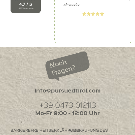
Noch
Fragen?
info@pursuedtirol.com
+39 0473 012113
Mo-Fr 9:00 - 12:00 Uhr
BARRIEREFREIHEITSERKLÄHRUNG
WIDERRUFUNG DES