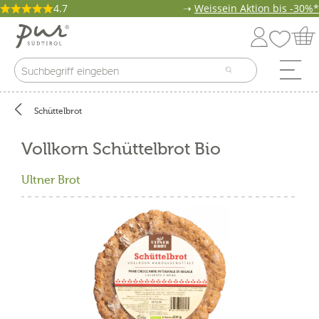
4.7
➝
Weissein Aktion bis -30%*
Schüttelbrot
Vollkorn Schüttelbrot Bio
Ultner Brot