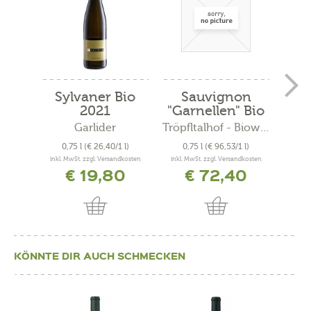
Sylvaner Bio
Sauvignon
C
2021
"Garnellen" Bio
"
2019
Garlider
Tröpfltalhof - Bioweinhof
A
0,75 l
(€ 26,40/1 l)
0,75 l
(€ 96,53/1 l)
0
inkl. MwSt. zzgl. Versandkosten
inkl. MwSt. zzgl. Versandkosten
inkl. 
€ 19,80
€ 72,40
KÖNNTE DIR AUCH SCHMECKEN