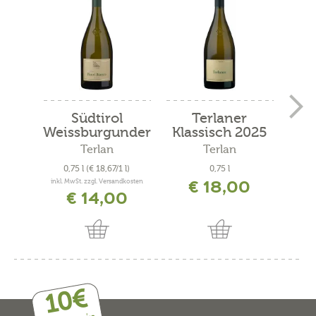
Südtirol
Terlaner
C
Weissburgunder
Klassisch 2025
DOC
Terlan
Terlan
0,75 l
(€ 18,67/1 l)
0,75 l
0
€ 18,00
inkl. MwSt. zzgl. Versandkosten
inkl. 
€ 14,00
10€