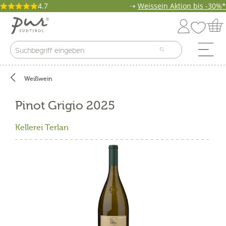
4.7
➝
Weissein Aktion bis -30%*
Weißwein
Pinot Grigio 2025
Kellerei Terlan