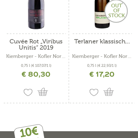
OUT
OF
STOCK
Cuvée Rot „Viribus
Terlaner klassisch...
Unitis“ 2019
Kiemberger - Kofler Norbert
Kiemberger - Kofler Norbert
0,75 l
(€ 107,07/1 l)
0,75 l
(€ 22,93/1 l)
€ 80,30
€ 17,20
inkl. MwSt. zzgl. Versandkosten
inkl. MwSt. zzgl. Versandkosten
10€