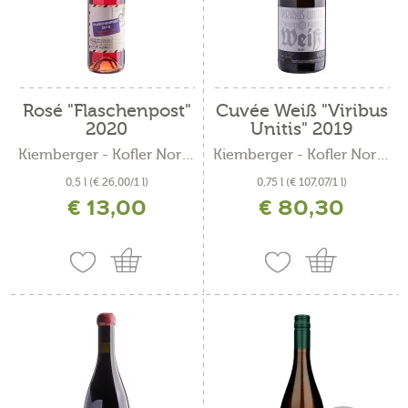
Rosé "Flaschenpost"
Cuvée Weiß "Viribus
2020
Unitis" 2019
Kiemberger - Kofler Norbert
Kiemberger - Kofler Norbert
0,5 l
(€ 26,00/1 l)
0,75 l
(€ 107,07/1 l)
€ 13,00
€ 80,30
inkl. MwSt. zzgl. Versandkosten
inkl. MwSt. zzgl. Versandkosten