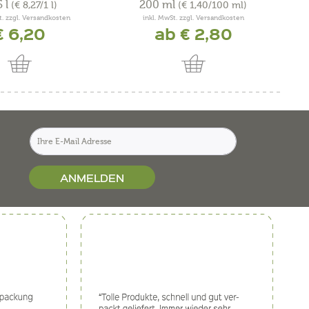
5 l
200 ml
(€ 8,27/1 l)
(€ 1,40/100 ml)
t. zzgl. Versandkosten
inkl. MwSt. zzgl. Versandkosten
€ 6,20
ab € 2,80
ANMELDEN