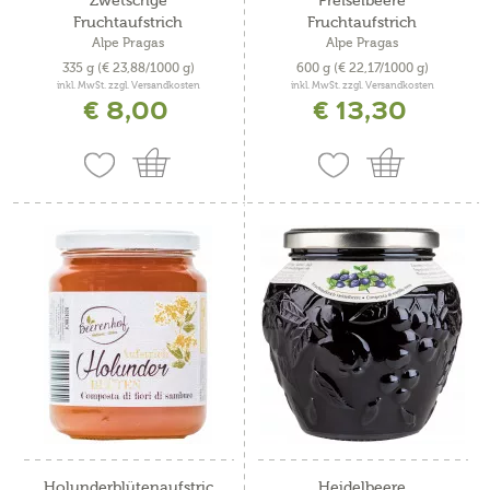
Zwetschge
Preiselbeere
Fruchtaufstrich
Fruchtaufstrich
Alpe Pragas
Alpe Pragas
335 g
(€ 23,88/1000 g)
600 g
(€ 22,17/1000 g)
inkl. MwSt. zzgl. Versandkosten
inkl. MwSt. zzgl. Versandkosten
€ 8,00
€ 13,30
Holunderblütenaufstric
Heidelbeere