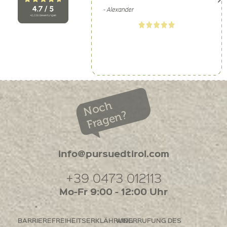
Noch
Fragen?
info@pursuedtirol.com
+39 0473 012113
Mo-Fr 9:00 - 12:00 Uhr
BARRIEREFREIHEITSERKLÄHRUNG
WIDERRUFUNG DES