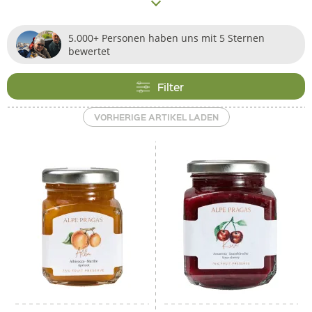
Temperaturschwankungen ausgesetzt, was zu einer
unvergleichlichen Geschmacksintensität führt. Alle
5.000+ Personen haben uns mit 5 Sternen
Früchte und Beeren werden kleinflächig angebaut und
bewertet
schonend verarbeitet – im Einklang mit Natur und völlig
frei von Zusatzstoffen. Die Meisterhand der Hersteller
Filter
schafft neben Klassikern wie den köstlichen
Beerenaufstrichen oder der fantastischen
VORHERIGE ARTIKEL LADEN
Marillenmarmelade
auch fantasievolle Kreationen, die zum
Naschen einladen.