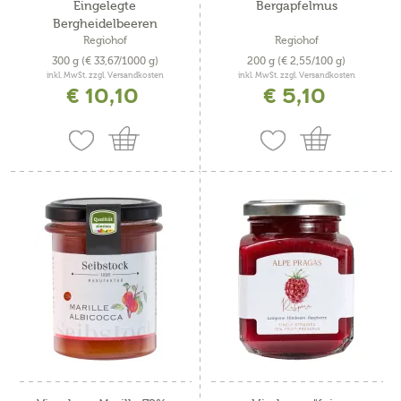
Eingelegte
Bergapfelmus
Bergheidelbeeren
Regiohof
Regiohof
300 g
(€ 33,67/1000 g)
200 g
(€ 2,55/100 g)
inkl. MwSt. zzgl. Versandkosten
inkl. MwSt. zzgl. Versandkosten
€ 10,10
€ 5,10