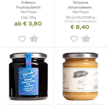
Erdbeere
Schwarze
Fruchtaufstrich
Johannisbeere...
Alpe Pragas
Alpe Pragas
110g | 335g
335 g
(€ 25,07/1000 g)
ab € 3,80
inkl. MwSt. zzgl. Versandkosten
€ 8,40