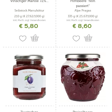
Vinschger Marille 72%...
Himbeere "fein
passiert"
Seibstock Manufaktur
Alpe Pragas
210 g
(€ 27,62/1000 g)
335 g
(€ 25,67/1000 g)
inkl. MwSt. zzgl. Versandkosten
inkl. MwSt. zzgl. Versandkosten
€ 5,80
€ 8,60