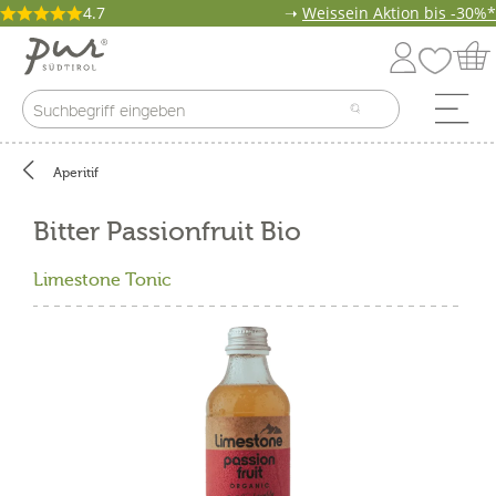
4.7
➝
Weissein Aktion bis -30%*
Aperitif
Bitter Passionfruit Bio
Limestone Tonic