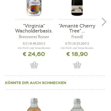
“Virginia“
"Amantè Cherry
Wacholderbasis.
Tree"...
Spa
..
Brennerei Roner
Freedl
0,5 l
(€ 49,20/1 l)
0,75 l
(€ 25,20/1 l)
0,
inkl. MwSt. zzgl. Versandkosten
inkl. MwSt. zzgl. Versandkosten
inkl. 
€ 24,60
€ 18,90
KÖNNTE DIR AUCH SCHMECKEN