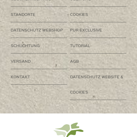
STANDORTE
COOKIES
DATENSCHUTZ WEBSHOP
PUR EXCLUSIVE
SCHLICHTUNG
TUTORIAL
VERSAND
AGB
KONTAKT
DATENSCHUTZ WEBSITE &
COOKIES