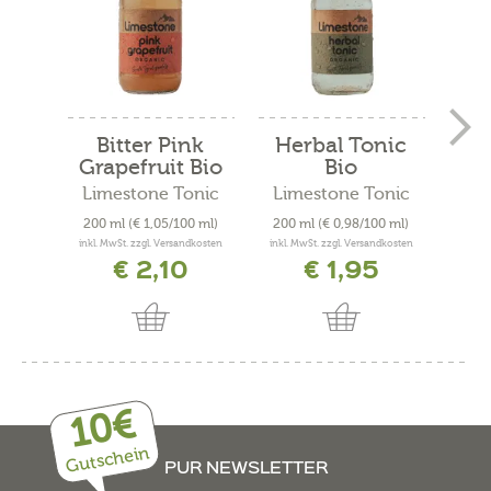
Bitter Pink
Herbal Tonic
T
Grapefruit Bio
Bio
Limestone Tonic
Limestone Tonic
Lim
200 ml
(€ 1,05/100 ml)
200 ml
(€ 0,98/100 ml)
200
inkl. MwSt. zzgl. Versandkosten
inkl. MwSt. zzgl. Versandkosten
inkl. 
€ 2,10
€ 1,95
10€
Gutschein
PUR NEWSLETTER