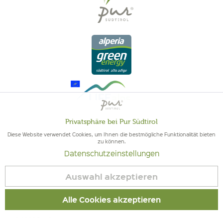
Privatsphäre bei Pur Südtirol
Aktiv
Funktionale
Diese Website verwendet Cookies, um Ihnen die bestmögliche Funktionalität bieten
zu können.
QUALITÄT AUS SÜDTIROL - SÜDTIROLER HERKUNFT & GEPRÜFTE
Datenschutzeinstellungen
Inaktiv
QUALITÄT
Marketing
Auswahl akzeptieren
Inaktiv
Tracking
Alle Cookies akzeptieren
© 2026 Pur Südtirol