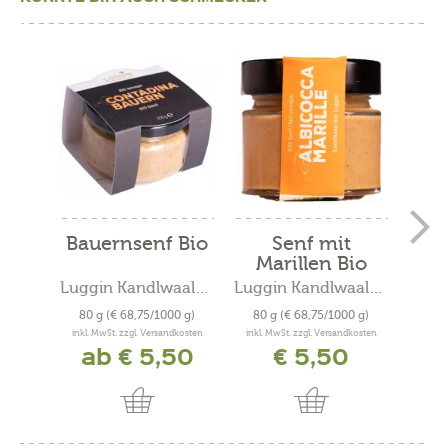
Bauernsenf Bio
Senf mit
Süß
Marillen Bio
Luggin Kandlwaalhof
Luggin Kandlwaalhof
80 g
(€ 68,75/1000 g)
80 g
(€ 68,75/1000 g)
80 
inkl. MwSt. zzgl. Versandkosten
inkl. MwSt. zzgl. Versandkosten
inkl. 
ab € 5,50
€ 5,50