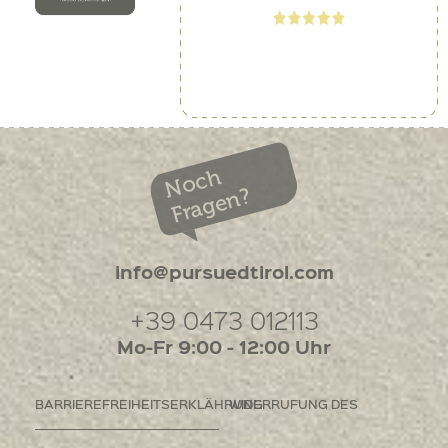
Noch
Fragen?
info@pursuedtirol.com
+39 0473 012113
Mo-Fr 9:00 - 12:00 Uhr
BARRIEREFREIHEITSERKLÄHRUNG
WIDERRUFUNG DES