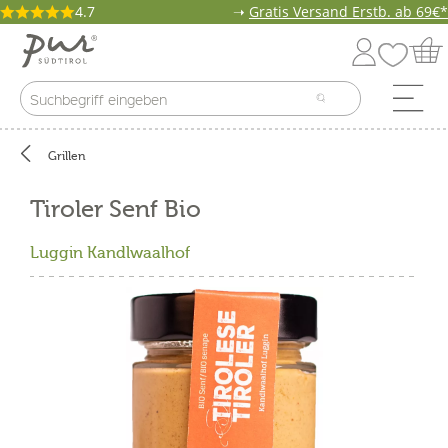
4.7
➝
Gratis Versand Erstb. ab 69€*
Grillen
Tiroler Senf Bio
Luggin Kandlwaalhof