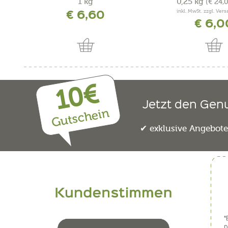
1 kg
0,25 kg
(€ 24,
€ 6,60
inkl. MwSt. zzgl. Ver
€ 6,0
10€
Jetzt den Gen
Gutschein
exklusive Angebot