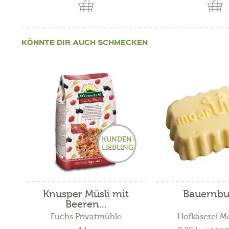
KÖNNTE DIR AUCH SCHMECKEN
KUNDEN-
LIEBLING
Knusper Müsli mit
Bauernbu
Beeren...
Fuchs Privatmühle
Hofkäserei M