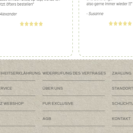
EIHEITSERKLÄHRUNG
WIDERRUFUNG DES VERTRAGES
ZAHLUNG
RVICE
ÜBER UNS
STANDOR
Z WEBSHOP
PUR EXCLUSIVE
SCHLICHT
AGB
KONTAKT