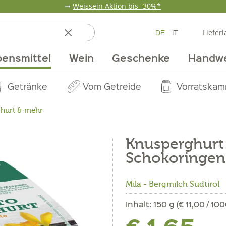
➝
Weissein Aktion bis -30%*
DE
IT
Lieferl
ensmittel
Wein
Geschenke
Handw
ten
 & Öle
Erdbeerzeit
Getränke
Team
Verpackungen
Anlass
Unsere Märkte
Vom Getreide
Wandern
Weinpakete
Pur Exclusive O
Vorratska
Weine im
hurt & mehr
Knusperghurt 
Schokoringen
Mila - Bergmilch Südtirol
Inhalt:
150 g (€ 11,00 / 100