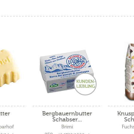
KUNDEN-
LIEBLING
tter
Bergbauernbutter
Knusp
Schabser...
Sch
oarhof
Brimi
Fuchs