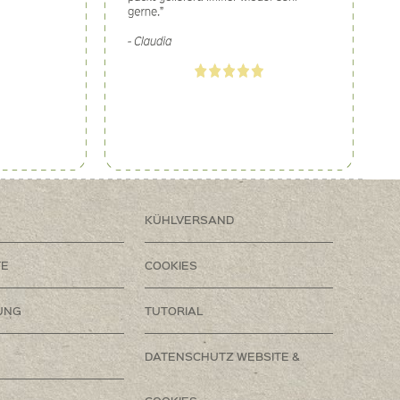
KÜHLVERSAND
TE
COOKIES
UNG
TUTORIAL
DATENSCHUTZ WEBSITE &