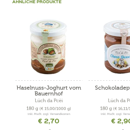
ÄHNLICHE PRODUKTE
Haselnuss-Joghurt vom
Schokoladep
Bauernhof
Lüch da Pcëi
Lüch da P
180 g
180 g
(€ 15,00/1000 g)
(€ 16,11
inkl. MwSt. zzgl. Versandkosten
inkl. MwSt. zzgl. Ver
€ 2,70
€ 2,9