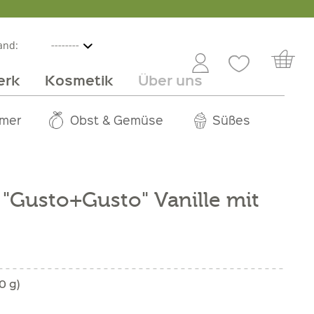
and:
erk
Kosmetik
Über uns
nline
mmer
 Angebot
Großhandel
Obst & Gemüse
Service
Süßes
Jobs
"Gusto+Gusto" Vanille mit
0 g)