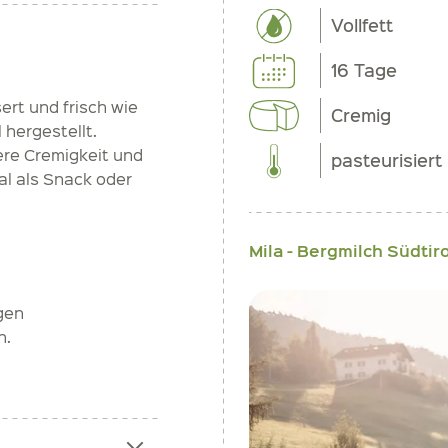
Vollfett
16 Tage
ert und frisch wie
Cremig
 hergestellt.
re Cremigkeit und
pasteurisiert
al als Snack oder
Mila - Bergmilch Südtiro
igen
n.