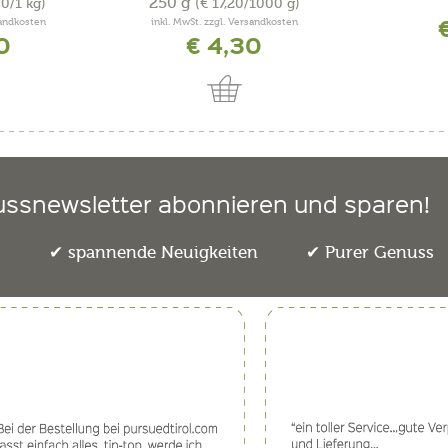
250 g
00/1 kg)
(€ 17,20/1000 g)
sandkosten
inkl. MwSt. zzgl. Versandkosten
0
€ 4,30
ussnewsletter abonnieren und sparen!
e
spannende Neuigkeiten
Purer Genuss