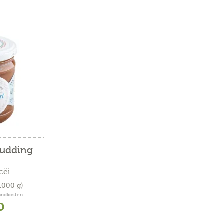
udding
cëi
/1000 g)
sandkosten
0