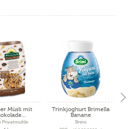
er Müsli mit
Trinkjoghurt Brimella
Vo
okolade...
Banane
 Privatmühle
Brimi