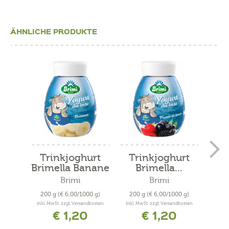
ÄHNLICHE PRODUKTE
Trinkjoghurt
Trinkjoghurt
Tr
Brimella Banane
Brimella...
Bri
Brimi
Brimi
200 g
(€ 6,00/1000 g)
200 g
(€ 6,00/1000 g)
200
inkl. MwSt. zzgl. Versandkosten
inkl. MwSt. zzgl. Versandkosten
inkl. 
€ 1,20
€ 1,20