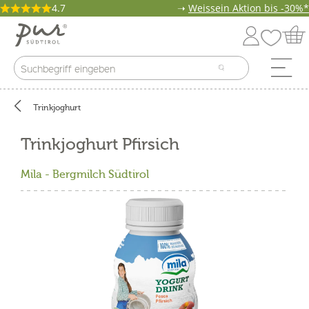
4.7
➝
Weissein Aktion bis -30%*
Trinkjoghurt
Trinkjoghurt Pfirsich
Mila - Bergmilch Südtirol