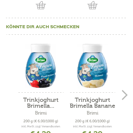
KÖNNTE DIR AUCH SCHMECKEN
Trinkjoghurt
Trinkjoghurt
Ber
Brimella...
Brimella Banane
er
Brimi
Brimi
200 g
(€ 6,00/1000 g)
200 g
(€ 6,00/1000 g)
250
inkl. MwSt. zzgl. Versandkosten
inkl. MwSt. zzgl. Versandkosten
inkl. 