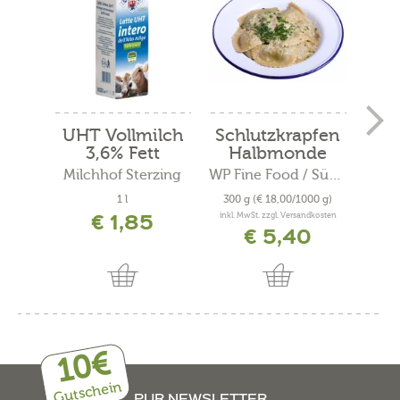
UHT Vollmilch
Schlutzkrapfen
U
3,6% Fett
Halbmonde
te
Milchhof Sterzing
WP Fine Food / Südtiroler...
Mil
1 l
300 g
(€ 18,00/1000 g)
€ 1,85
inkl. MwSt. zzgl. Versandkosten
€ 5,40
10€
Gutschein
PUR NEWSLETTER