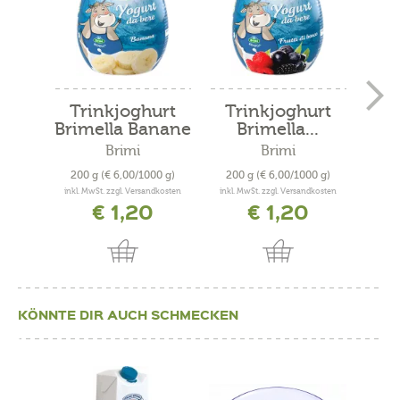
Trinkjoghurt
Trinkjoghurt
Tr
Brimella Banane
Brimella...
Bri
Brimi
Brimi
200 g
(€ 6,00/1000 g)
200 g
(€ 6,00/1000 g)
200
inkl. MwSt. zzgl. Versandkosten
inkl. MwSt. zzgl. Versandkosten
inkl. 
€ 1,20
€ 1,20
KÖNNTE DIR AUCH SCHMECKEN