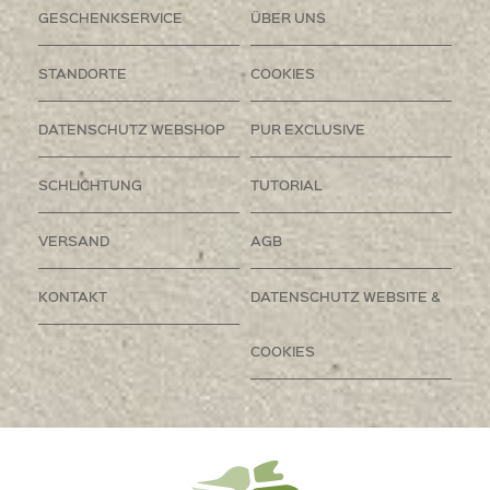
GESCHENKSERVICE
ÜBER UNS
STANDORTE
COOKIES
DATENSCHUTZ WEBSHOP
PUR EXCLUSIVE
SCHLICHTUNG
TUTORIAL
VERSAND
AGB
KONTAKT
DATENSCHUTZ WEBSITE &
COOKIES