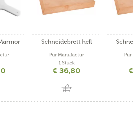
 Marmor
Schneidebrett hell
Schnei
ctur
Pur Manufactur
Pur
1 Stück
00
€ 36,80
€