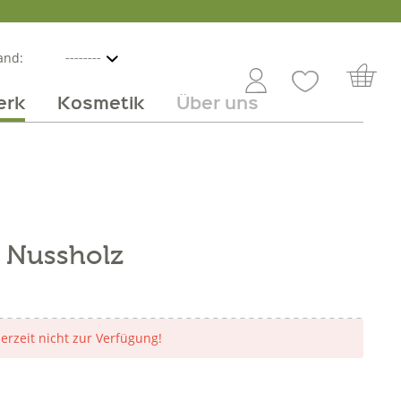
and:
erk
Kosmetik
Über uns
nline
mmer
 Angebot
Großhandel
Obst & Gemüse
Service
Süßes
Jobs
t Nussholz
derzeit nicht zur Verfügung!