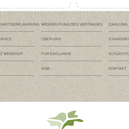
EIHEITSERKLÄHRUNG
WIDERRUFUNG DES VERTRAGES
ZAHLUNG
RVICE
ÜBER UNS
STANDOR
Z WEBSHOP
PUR EXCLUSIVE
SCHLICHT
AGB
KONTAKT