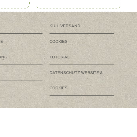
KÜHLVERSAND
TE
COOKIES
UNG
TUTORIAL
DATENSCHUTZ WEBSITE &
COOKIES