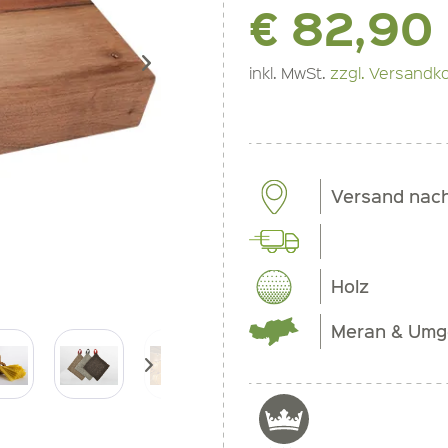
€ 82,90
inkl. MwSt.
zzgl. Versandk
Versand nac
Holz
Meran & Um