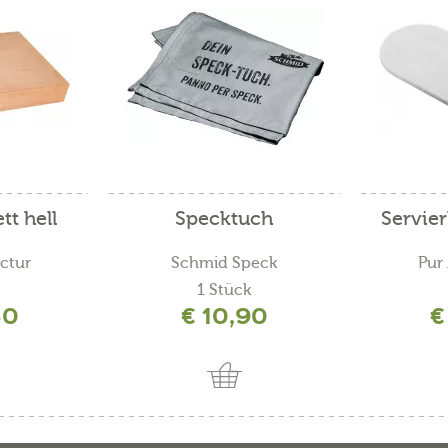
tt hell
Specktuch
Servie
ctur
Schmid Speck
Pur
1 Stück
80
€ 10,90
€