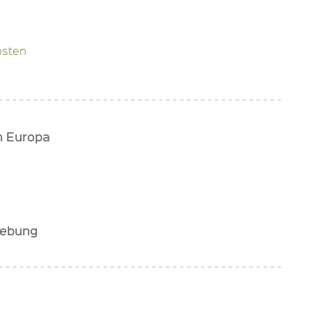
osten
h Europa
gebung