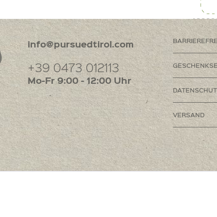
BARRIEREFR
info@pursuedtirol.com
+39 0473 012113
GESCHENKSE
Mo-Fr 9:00 - 12:00 Uhr
DATENSCHUT
VERSAND