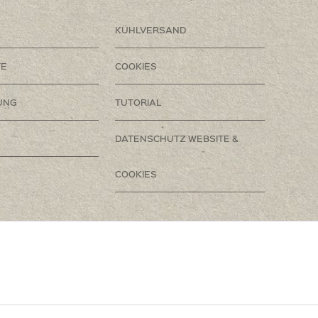
KÜHLVERSAND
TE
COOKIES
UNG
TUTORIAL
DATENSCHUTZ WEBSITE &
COOKIES