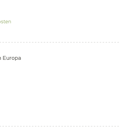
osten
h Europa