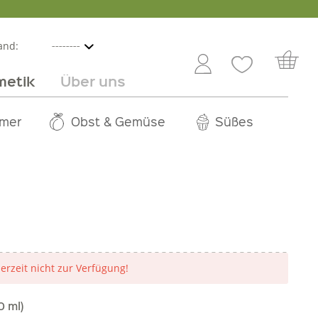
and:
metik
Über uns
nline
mmer
 Angebot
Großhandel
Obst & Gemüse
Service
Süßes
Jobs
derzeit nicht zur Verfügung!
0 ml)