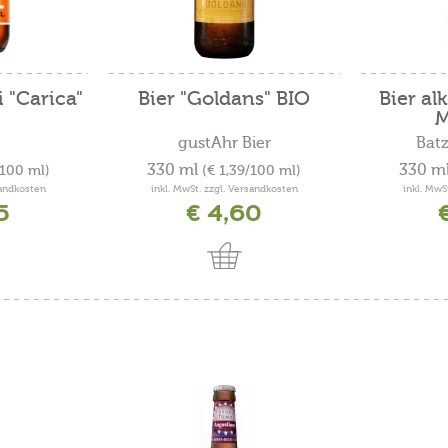
i "Carica"
Bier "Goldans" BIO
Bier al
M
gustAhr Bier
Batz
330 ml
330 m
/100 ml)
(€ 1,39/100 ml)
sandkosten
inkl. MwSt. zzgl. Versandkosten
inkl. MwS
5
€ 4,60