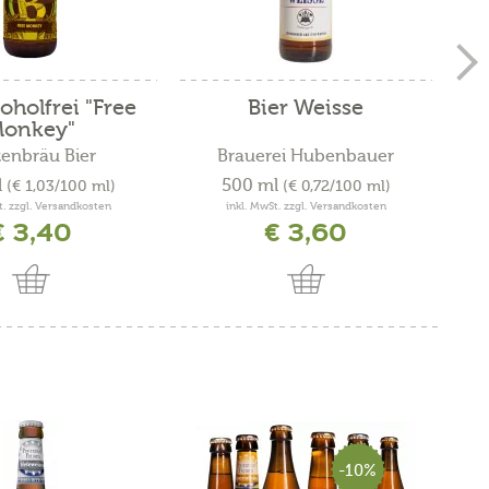
koholfrei "Free
Bier Weisse
onkey"
enbräu Bier
Brauerei Hubenbauer
l
500 ml
(€ 1,03/100 ml)
(€ 0,72/100 ml)
t. zzgl. Versandkosten
inkl. MwSt. zzgl. Versandkosten
€ 3,40
€ 3,60
-10%