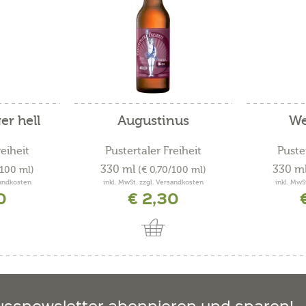
er hell
Augustinus
We
reiheit
Pustertaler Freiheit
Puster
330 ml
330 m
/100 ml)
(€ 0,70/100 ml)
sandkosten
inkl. MwSt. zzgl. Versandkosten
inkl. MwS
0
€ 2,30
ussnewsletter abonnieren und sparen!