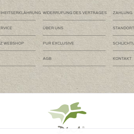
EIHEITSERKLÄHRUNG
WIDERRUFUNG DES VERTRAGES
ZAHLUNG
RVICE
ÜBER UNS
STANDOR
Z WEBSHOP
PUR EXCLUSIVE
SCHLICHT
AGB
KONTAKT