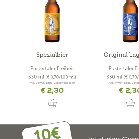
Spezialbier
Original Lag
Pustertaler Freiheit
Pustertaler F
330 ml
330 ml
(€ 0,70/100 ml)
(€ 0,70
inkl. MwSt. zzgl. Versandkosten
inkl. MwSt. zzgl. Ver
€ 2,30
€ 2,3
10€
Jetzt den Gen