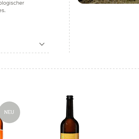
ologischer
es.
NEU