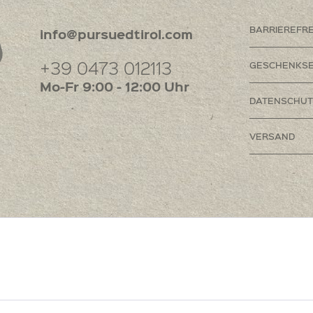
BARRIEREFR
info@pursuedtirol.com
+39 0473 012113
GESCHENKSE
Mo-Fr 9:00 - 12:00 Uhr
DATENSCHUT
VERSAND