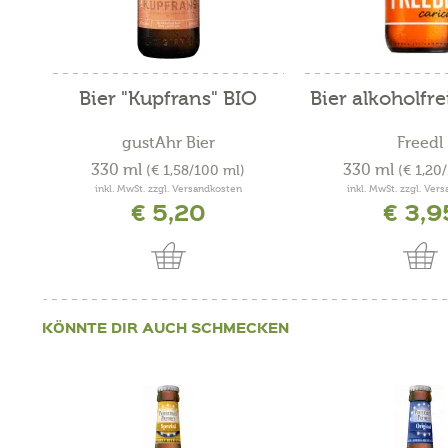
Bier "Kupfrans" BIO
Bier alkoholfre
gustAhr Bier
Freedl
330 ml
330 ml
(€ 1,58/100 ml)
(€ 1,20
inkl. MwSt. zzgl. Versandkosten
inkl. MwSt. zzgl. Ver
€ 5,20
€ 3,9
KÖNNTE DIR AUCH SCHMECKEN