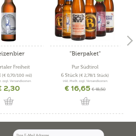
izenbier
"Bierpaket"
taler Freiheit
Pur Südtirol
l
6 Stück
(€ 0,70/100 ml)
(€ 2,78/1 Stück)
t. zzgl. Versandkosten
inkl. MwSt. zzgl. Versandkosten
€ 2,30
€ 16,65
€ 18,50