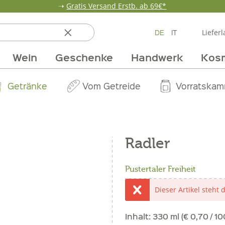
➝
Gratis Versand Erstb. ab 69€*
DE
IT
Lieferl
Wein
Geschenke
Handwerk
Kos
ten
 & Öle
Erdbeerzeit
Getränke
Team
Verpackungen
Anlass
Unsere Märkte
Vom Getreide
Wandern
Weinpakete
Pur Exclusive O
Vorratska
Weine im
Radler
Pustertaler Freiheit
Dieser Artikel steht 
Inhalt:
330 ml (€ 0,70 / 10