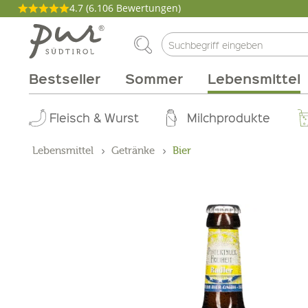
4.7
(6.106 Bewertungen)
Bestseller
Sommer
Lebensmittel
Philosophie
Aperitif
Fleisch & Wurst
Weinarten
Pakete
Kochen
Körperpflege
Genussmagazin
Abo Box
Brunch
Wohnen
Rebsorten
Tinkturen
Milchprodukte
Grillen
Gutscheine
Zirbe
Produzen
Gebiet
Düfte
Lebensmittel
Getränke
Bier