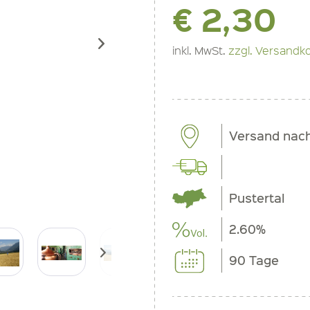
€ 2,30
inkl. MwSt.
zzgl. Versandk
Versand nac
Pustertal
2.60%
90 Tage