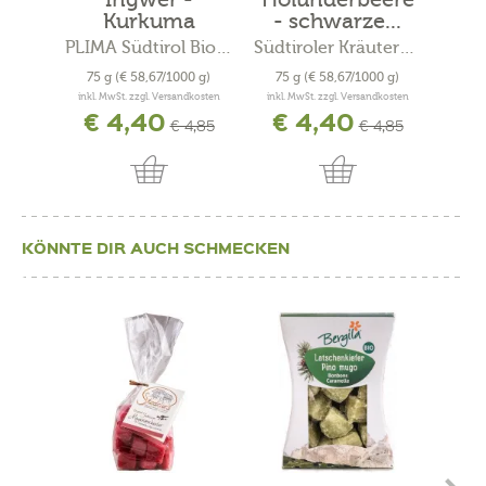
Kurkuma
- schwarze...
Zuckerlen Bio
PLIMA Südtirol Bio-Kosmetik
Südtiroler Kräuterschlössl
Sted
75 g
(€ 58,67/1000 g)
75 g
(€ 58,67/1000 g)
150
inkl. MwSt. zzgl. Versandkosten
inkl. MwSt. zzgl. Versandkosten
inkl. 
€ 4,40
€ 4,40
€ 4,85
€ 4,85
KÖNNTE DIR AUCH SCHMECKEN