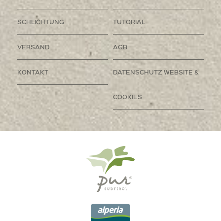
SCHLICHTUNG
TUTORIAL
VERSAND
AGB
KONTAKT
DATENSCHUTZ WEBSITE &
COOKIES