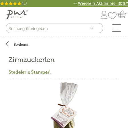
4.7
➝
Weissein Aktion bis -30%*
Bonbons
Zirmzuckerlen
Stedeler´s Stamperl