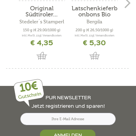
Original
Latschenkieferb
Lat
Südtiroler...
onbons Bio
Stedeler´s Stamperl
Bergila
Sted
150 g
(€ 29,00/1000 g)
200 g
(€ 26,50/1000 g)
15
inkl. MwSt. zzgl. Versandkosten
inkl. MwSt. zzgl. Versandkosten
inkl. 
€ 4,35
€ 5,30
10€
Gutschein
PUR NEWSLETTER
Jetzt registrieren und sparen!
ANMELDEN