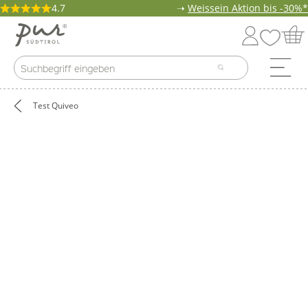
4.7
➝
Weissein Aktion bis -30%*
Test Quiveo