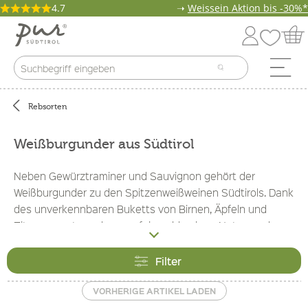
4.7
➝
Weissein Aktion bis -30%*
Rebsorten
Weißburgunder aus Südtirol
Neben Gewürztraminer und Sauvignon gehört der
Weißburgunder zu den Spitzenweißweinen Südtirols. Dank
des unverkennbaren Buketts von Birnen, Äpfeln und
Zitronen, untermalen von feinen blumigen Noten und
Mandeltönen, gepaart mit einer vorzüglich eingebunden
Säure, ist der Weißburgunder ein Wein, der vortrefflich zu
Filter
leichten Gerichten, zu Fisch, aber auch zu Knödeln
serviert werden kann. Nur ein geringer Anteil des Weines
VORHERIGE ARTIKEL LADEN