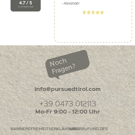
Noch
Fragen?
info@pursuedtirol.com
+39 0473 012113
Mo-Fr 9:00 - 12:00 Uhr
BARRIEREFREIHEITSERKLÄHRUNG
WIDERRUFUNG DES