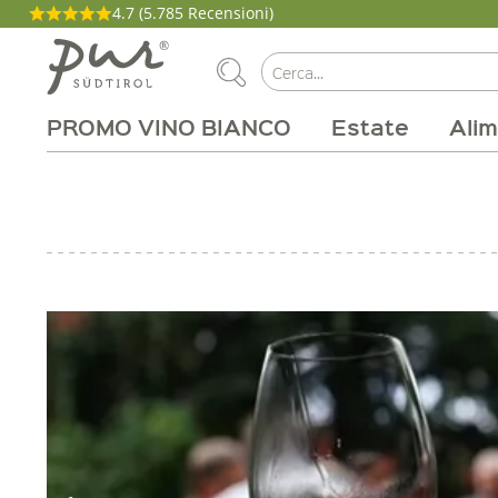
4.7
(5.785 Recensioni)
PROMO VINO BIANCO
Estate
Alim
La nostra filosofia
Aperitivo
Carne e salumi
Tipi di vino
Pacchetti
Cucina
Salute e bellezza
Casa
Brunch
Abo Box
Vitigni
Magazine
Latticini
Tinture
Cirmolo
Per la grigli
Produttori
Zone vinic
Buono on
Beva
Pro