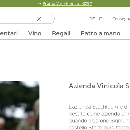
➝
Promo Vino Bianco -30%*
DE
IT
Consegna
entari
Vino
Regali
Fatto a mano
ata
ole
line
nde
fumi & fragranze
Team
Mondo delle fragole
Occasione
Borse e confezioni
Pane, pasta e cereali
Nostri mercati
Selezioni vino
Pur Exclusive Onlin
Mondo delle a
Provviste
V
Azienda Vinicola S
L’azienda Stachlburg è di 
gestita come azienda agri
quando Il barone Sigmund 
castello Stachlburg facend