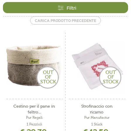
Filtri
CARICA PRODOTTO PRECEDENTE
OUT
OUT
OF
OF
STOCK
STOCK
Cestino per il pane in
Strofinaccio con
feltro...
ricamo
Pur Regali
Pur Manufactur
1 Pezz(o)i
1 Stück