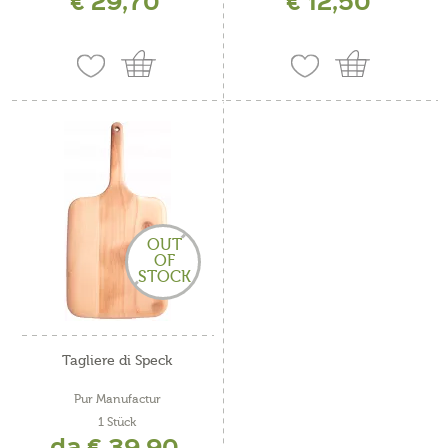
€ 29,70
€ 12,50
OUT
OF
STOCK
Tagliere di Speck
Pur Manufactur
1 Stück
da € 39,90