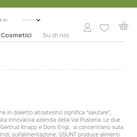
 in:
Cosmetici
Su di noi
e
lbicocche
ini in offerta
Rivenditori
Frutta e verdura
Service
Dolci
Carriera
e in dialetto altoatesino significa “salutare”,
sta innovativa azienda della Val Pusteria. Le due
 Gertrud Knapp e Doris Engl, si concentrano sulla
uindi, sull’alimentazione. GSUNT produce alimenti