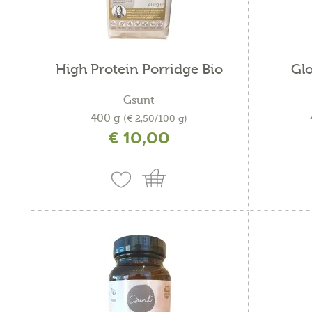
High Protein Porridge Bio
Gl
Gsunt
400 g
(€ 2,50/100 g)
€ 10,00
incl. IVA più costi di spedizione
i