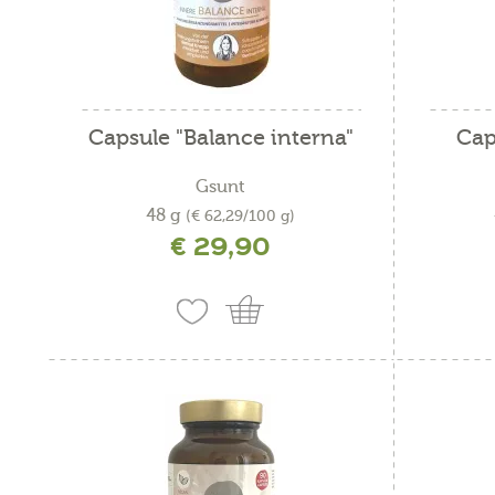
Capsule "Balance interna"
Cap
Gsunt
48 g
(€ 62,29/100 g)
€ 29,90
incl. IVA più costi di spedizione
i