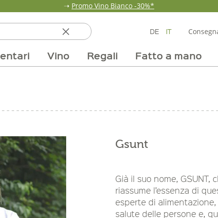
➝
Promo Vino Bianco -30%*
DE
IT
Consegna
entari
Vino
Regali
Fatto a mano
ata
ole
line
nde
fumi & fragranze
Team
Mondo delle fragole
Occasione
Borse e confezioni
Pane, pasta e cereali
Nostri mercati
Selezioni vino
Pur Exclusive Onlin
Mondo delle a
Provviste
V
Gsunt
Già il suo nome, GSUNT, ch
riassume l’essenza di que
esperte di alimentazione,
salute delle persone e, q