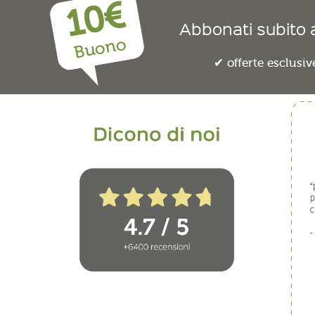
10€
Abbonati subito a
Buono
offerte esclusiv