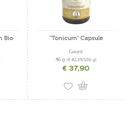
n Bio
"Tonicum" Capsule
Gsunt
46 g
)
(€ 82,39/100 g)
€ 37,90
ne
incl. IVA più costi di spedizione