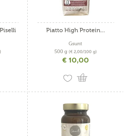
iselli
Piatto High Protein...
Gsunt
500 g
)
(€ 2,00/100 g)
€ 10,00
ne
incl. IVA più costi di spedizione