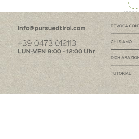
REVOCA CON
info@pursuedtirol.com
+39 0473 012113
CHI SIAMO
LUN-VEN 9:00 - 12:00 Uhr
DICHIARAZION
TUTORIAL