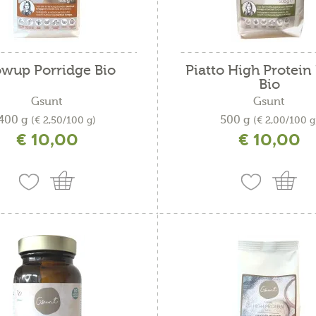
owup Porridge Bio
Piatto High Protein P
Bio
Gsunt
Gsunt
400 g
500 g
(€ 2,50/100 g)
(€ 2,00/100 g
€ 10,00
€ 10,00
ncl. IVA più costi di spedizione
incl. IVA più costi di spedizio