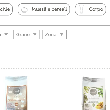
cchie
Muesli e cereali
Corpo
o
Grano
Zona
o
Grano
Zona
Avena
Bolzano