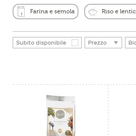
Farina e semola
Riso e lenti
Subito disponibile
Prezzo
Bi
Bi
da
a
€ 10,00
€ 39,90
Si