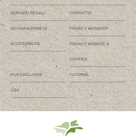
SERVIZIO REGALI
CONTATTO
DICHIARAZIONE DI
PRIVACY WEBSHOP
ACCESSIBILITÀ
PRIVACY WEBSITE &
COOKIES
PUR EXCLUSIVE
TUTORIAL
CGV