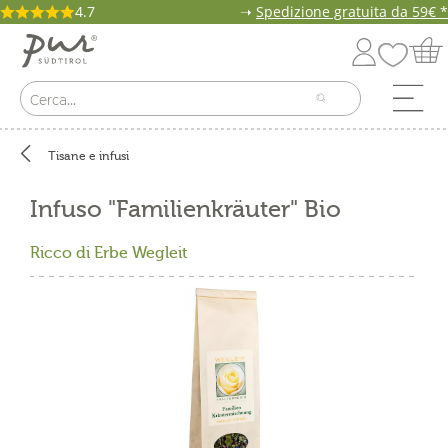
4.7
➝
Spedizione gratuita da 59€ *
Tisane e infusi
Infuso "Familienkräuter" Bio
Ricco di Erbe Wegleit