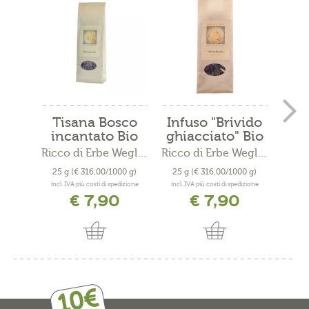
Tisana Bosco
Infuso "Brivido
I
incantato Bio
ghiacciato" Bio
inv
Ricco di Erbe Wegleit
Ricco di Erbe Wegleit
25 g
(€ 316,00/1000 g)
25 g
(€ 316,00/1000 g)
25 
incl. IVA più costi di spedizione
incl. IVA più costi di spedizione
incl. 
€ 7,90
€ 7,90
10€