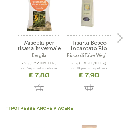
Miscela per
Tisana Bosco
Ti
tisana Invernale
incantato Bio
na
Bio
Bergila
Ricco di Erbe Wegleit
25 g
(€ 312,00/1000 g)
25 g
(€ 316,00/1000 g)
25 
incl. IVA più costi di spedizione
incl. IVA più costi di spedizione
incl. 
€ 7,80
€ 7,90
TI POTREBBE ANCHE PIACERE