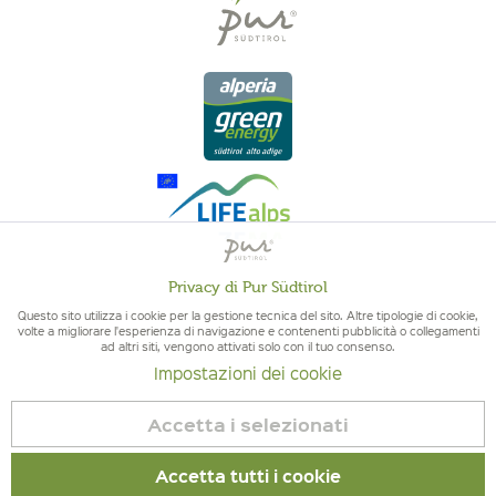
Privacy di Pur Südtirol
Attivo
Funzionali
Questo sito utilizza i cookie per la gestione tecnica del sito. Altre tipologie di cookie,
QUALITÀ DELL'ALTO ADIGE - ORIGINE ALTOATESINA E QUALITÁ
volte a migliorare l'esperienza di navigazione e contenenti pubblicità o collegamenti
CONTROLLATA
ad altri siti, vengono attivati solo con il tuo consenso.
Non
Marketing
Impostazioni dei cookie
attivo
Accetta i selezionati
Non
Tracciamento
attivo
Accetta tutti i cookie
© 2026 Pur Südtirol