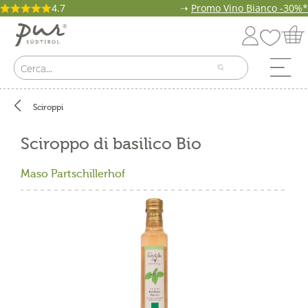
4.7
➝
Promo Vino Bianco -30%*
Sciroppi
Sciroppo di basilico Bio
Maso Partschillerhof