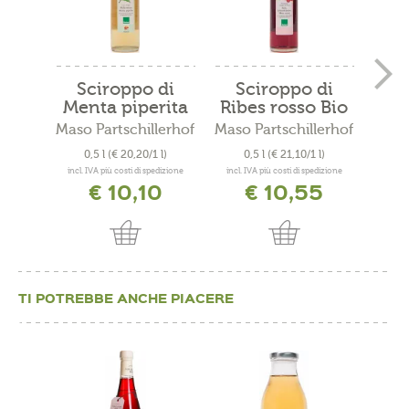
Sciroppo di
Sciroppo di
Sc
Menta piperita
Ribes rosso Bio
f
Bio
Maso Partschillerhof
Maso Partschillerhof
Maso 
0,5 l
(€ 20,20/1 l)
0,5 l
(€ 21,10/1 l)
0
incl. IVA più costi di spedizione
incl. IVA più costi di spedizione
incl. 
€ 10,10
€ 10,55
TI POTREBBE ANCHE PIACERE