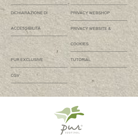
DICHIARAZIONE DI
PRIVACY WEBSHOP
ACCESSIBILITÀ
PRIVACY WEBSITE &
COOKIES
PUR EXCLUSIVE
TUTORIAL
CGV