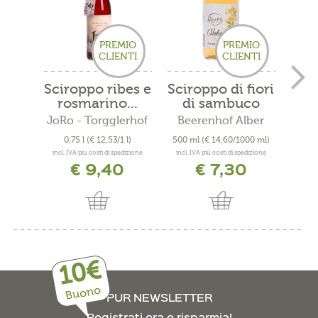
PREMIO
PREMIO
CLIENTI
CLIENTI
Sciroppo ribes e
Sciroppo di fiori
S
rosmarino...
di sambuco
Sa
JoRo - Torgglerhof
Beerenhof Alber
Maso 
0,75 l
(€ 12,53/1 l)
500 ml
(€ 14,60/1000 ml)
250
incl. IVA più costi di spedizione
incl. IVA più costi di spedizione
incl. 
€ 9,40
€ 7,30
d
10€
Buono
PUR NEWSLETTER
Registrati ora e risparmia!