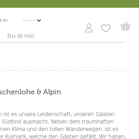
 in:
Su di noi
e
lbicocche
ini in offerta
Rivenditori
Frutta e verdura
Service
Dolci
Carriera
schenlohe & Alpin
n ist es unsere Leidenschaft, unseren Gästen
s Südtirol ausmacht. Neben dem traumhaften
nen Klima und den tollen Wanderwegen, ist es
r Kulinarik, welche den Gästen gefällt. Wir haben,