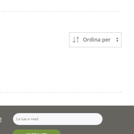
Ordina per
!