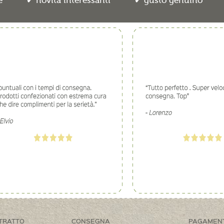
e
novità interessanti
gusto genuino
TRATTO
CONSEGNA
PAGAMEN