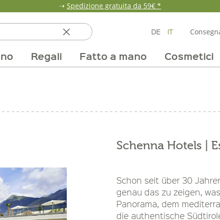
➝
Spedizione gratuita da 59€ *
DE
IT
Consegna
ino
Regali
Fatto a mano
Cosmetici
ata
ole
line
nde
fumi & fragranze
Team
Mondo delle fragole
Occasione
Borse e confezioni
Pane, pasta e cereali
Nostri mercati
Selezioni vino
Pur Exclusive Onlin
Mondo delle a
Provviste
V
Schenna Hotels | E
Schon seit über 30 Jahre
genau das zu zeigen, wa
Panorama, dem mediterra
die authentische Südtirole