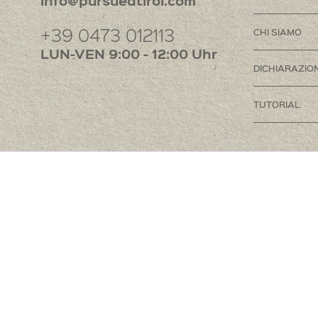
info@pursuedtirol.com
+39 0473 012113
CHI SIAMO
LUN-VEN 9:00 - 12:00 Uhr
DICHIARAZION
TUTORIAL