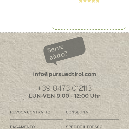
Serve
aiuto?
info@pursuedtirol.com
+39 0473 012113
LUN-VEN 9:00 - 12:00 Uhr
REVOCA CONTRATTO
CONSEGNA
PAGAMENTO
SPEDIRE IL FRESCO