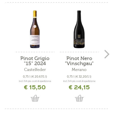
Pinot Grigio
Pinot Nero
Pi
"15" 2024
"Vinschgau"
Ris
2023
Castelfeder
Merano
0,75 l
(€ 20,67/1 l)
0,75 l
(€ 32,20/1 l)
0,
incl. IVA più costi di spedizione
incl. IVA più costi di spedizione
incl. 
€ 15,50
€ 24,15