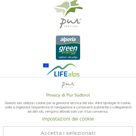
Privacy di Pur Südtirol
Attivo
Funzionali
QUALITÀ DELL'ALTO ADIGE - ORIGINE ALTOATESINA E QUALITÁ
Questo sito utilizza i cookie per la gestione tecnica del sito. Altre tipologie di cookie,
volte a migliorare l'esperienza di navigazione e contenenti pubblicità o collegamenti
CONTROLLATA
ad altri siti, vengono attivati solo con il tuo consenso.
Non
Marketing
Impostazioni dei cookie
attivo
Accetta i selezionati