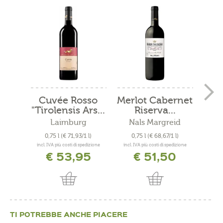
Cuvée Rosso
Merlot Cabernet
"Tirolensis Ars...
Riserva...
S
"
Laimburg
Nals Margreid
0,75 l
(€ 71,93/1 l)
0,75 l
(€ 68,67/1 l)
0
incl. IVA più costi di spedizione
incl. IVA più costi di spedizione
incl. 
€ 53,95
€ 51,50
TI POTREBBE ANCHE PIACERE