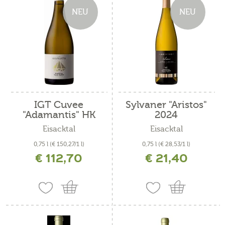
NEU
NEU
IGT Cuvee
Sylvaner "Aristos"
"Adamantis" HK
2024
2022
Eisacktal
Eisacktal
0,75 l
(€ 150,27/1 l)
0,75 l
(€ 28,53/1 l)
€ 112,70
€ 21,40
inkl. MwSt. zzgl. Versandkosten
inkl. MwSt. zzgl. Versandkosten