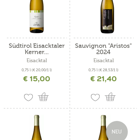
Südtirol Eisacktaler
Sauvignon "Aristos"
Kerner...
2024
Eisacktal
Eisacktal
0,75 l
(€ 20,00/1 l)
0,75 l
(€ 28,53/1 l)
€ 15,00
€ 21,40
inkl. MwSt. zzgl. Versandkosten
inkl. MwSt. zzgl. Versandkosten
NEU