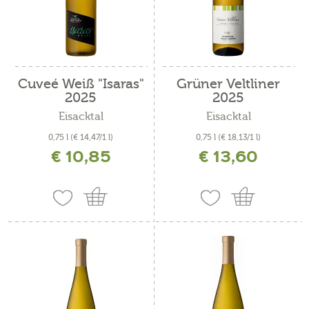
Cuveé Weiß "Isaras"
Grüner Veltliner
2025
2025
Eisacktal
Eisacktal
0,75 l
(€ 14,47/1 l)
0,75 l
(€ 18,13/1 l)
€ 10,85
€ 13,60
inkl. MwSt. zzgl. Versandkosten
inkl. MwSt. zzgl. Versandkosten