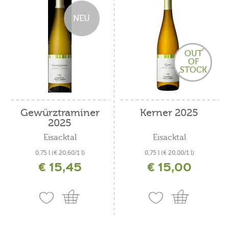
NEU
OUT
OF
STOCK
Gewürztraminer
Kerner 2025
2025
Eisacktal
Eisacktal
0,75 l
(€ 20,60/1 l)
0,75 l
(€ 20,00/1 l)
€ 15,45
€ 15,00
inkl. MwSt. zzgl. Versandkosten
inkl. MwSt. zzgl. Versandkosten