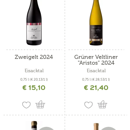
Zweigelt 2024
Grüner Veltliner
"Aristos" 2024
Eisacktal
Eisacktal
0,75 l
(€ 20,13/1 l)
0,75 l
(€ 28,53/1 l)
€ 15,10
€ 21,40
inkl. MwSt. zzgl. Versandkosten
inkl. MwSt. zzgl. Versandkosten