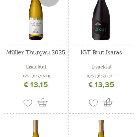
Müller Thurgau 2025
IGT Brut Isaras
Eisacktal
Eisacktal
0,75 l
(€ 17,53/1 l)
0,75 l
(€ 17,80/1 l)
€ 13,15
€ 13,35
inkl. MwSt. zzgl. Versandkosten
inkl. MwSt. zzgl. Versandkosten