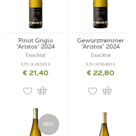
Pinot Grigio
Gewürztraminer
"Aristos" 2024
"Aristos" 2024
Eisacktal
Eisacktal
0,75 l
(€ 28,53/1 l)
0,75 l
(€ 30,40/1 l)
€ 21,40
€ 22,80
inkl. MwSt. zzgl. Versandkosten
inkl. MwSt. zzgl. Versandkosten
NEU