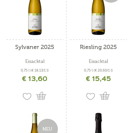
Sylvaner 2025
Riesling 2025
Eisacktal
Eisacktal
0,75 l
(€ 18,13/1 l)
0,75 l
(€ 20,60/1 l)
€ 13,60
€ 15,45
inkl. MwSt. zzgl. Versandkosten
inkl. MwSt. zzgl. Versandkosten
NEU