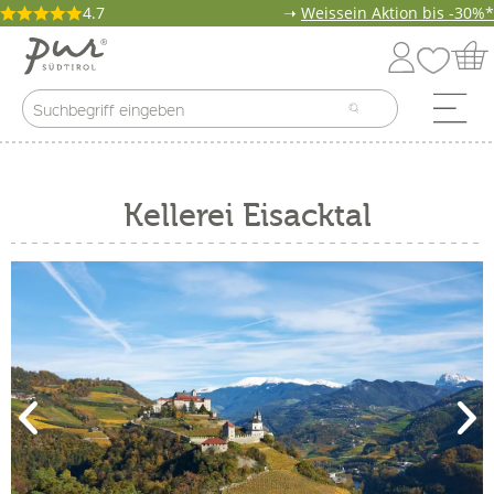
4.7
➝
Weissein Aktion bis -30%*
Kellerei Eisacktal