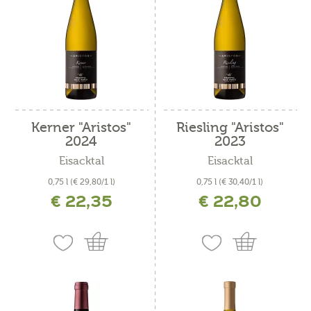
Kerner "Aristos"
Riesling "Aristos"
2024
2023
Eisacktal
Eisacktal
0,75 l
(€ 29,80/1 l)
0,75 l
(€ 30,40/1 l)
€ 22,35
€ 22,80
inkl. MwSt. zzgl. Versandkosten
inkl. MwSt. zzgl. Versandkosten