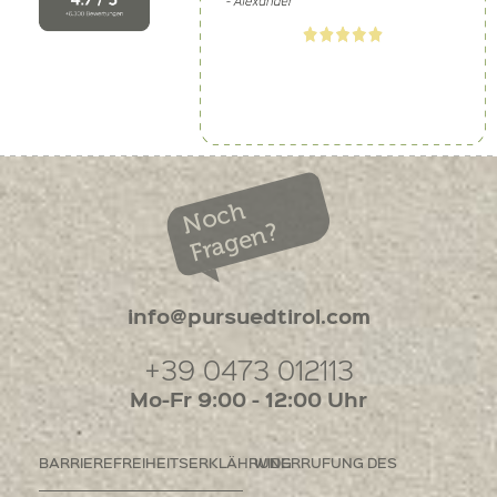
Noch
Fragen?
info@pursuedtirol.com
+39 0473 012113
Mo-Fr 9:00 - 12:00 Uhr
BARRIEREFREIHEITSERKLÄHRUNG
WIDERRUFUNG DES