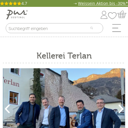
4.7
➝
Weissein Aktion bis -30%*
Kellerei Terlan