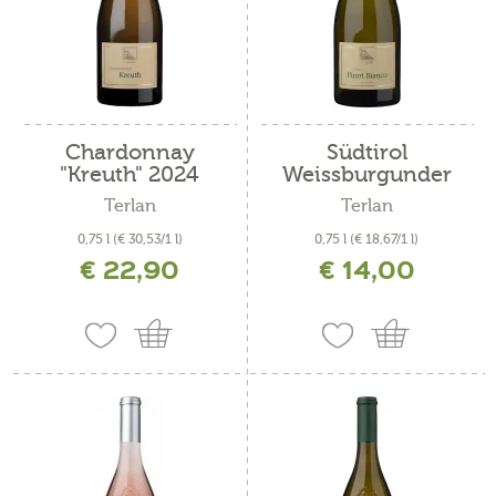
Chardonnay
Südtirol
"Kreuth" 2024
Weissburgunder
DOC
Terlan
Terlan
0,75 l
(€ 30,53/1 l)
0,75 l
(€ 18,67/1 l)
€ 22,90
€ 14,00
inkl. MwSt. zzgl. Versandkosten
inkl. MwSt. zzgl. Versandkosten