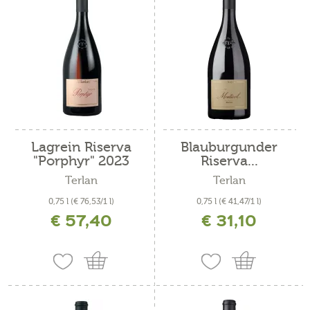
Lagrein Riserva
Blauburgunder
"Porphyr" 2023
Riserva...
Terlan
Terlan
0,75 l
(€ 76,53/1 l)
0,75 l
(€ 41,47/1 l)
€ 57,40
€ 31,10
inkl. MwSt. zzgl. Versandkosten
inkl. MwSt. zzgl. Versandkosten