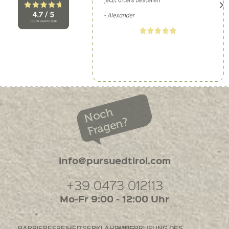
Noch
Fragen?
info@pursuedtirol.com
+39 0473 012113
Mo-Fr 9:00 - 12:00 Uhr
BARRIEREFREIHEITSERKLÄHRUNG
WIDERRUFUNG DES