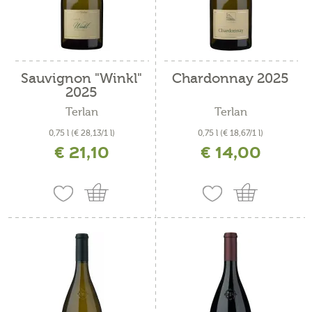
Sauvignon "Winkl"
Chardonnay 2025
2025
Terlan
Terlan
0,75 l
(€ 28,13/1 l)
0,75 l
(€ 18,67/1 l)
€ 21,10
€ 14,00
inkl. MwSt. zzgl. Versandkosten
inkl. MwSt. zzgl. Versandkosten