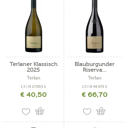
Terlaner Klassisch
Blauburgunder
2025
Riserva...
Terlan
Terlan
1,5 l
(€ 27,00/1 l)
1,5 l
(€ 44,47/1 l)
€ 40,50
€ 66,70
inkl. MwSt. zzgl. Versandkosten
inkl. MwSt. zzgl. Versandkosten