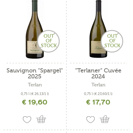
OUT
OUT
OF
OF
STOCK
STOCK
Sauvignon "Spargel"
"Terlaner" Cuvée
2025
2024
Terlan
Terlan
0,75 l
(€ 26,13/1 l)
0,75 l
(€ 23,60/1 l)
€ 19,60
€ 17,70
inkl. MwSt. zzgl. Versandkosten
inkl. MwSt. zzgl. Versandkosten