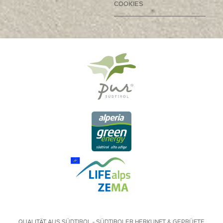
COOKIES
QUALITÄT AUS SÜDTIROL - SÜDTIROLER HERKUNFT & GEPRÜFTE