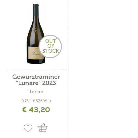
OUT
OF
STOCK
Gewürztraminer
"Lunare" 2023
Terlan
0,75 l
(€ 57,60/1 l)
€ 43,20
inkl. MwSt. zzgl. Versandkosten