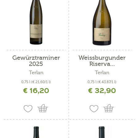
Gewürztraminer
Weissburgunder
2025
Riserva...
Terlan
Terlan
0,75 l
(€ 21,60/1 l)
0,75 l
(€ 43,87/1 l)
€ 16,20
€ 32,90
inkl. MwSt. zzgl. Versandkosten
inkl. MwSt. zzgl. Versandkosten