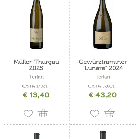
Müller-Thurgau
Gewürztraminer
2025
"Lunare" 2024
Terlan
Terlan
0,75 l
(€ 17,87/1 l)
0,75 l
(€ 57,60/1 l)
€ 13,40
€ 43,20
inkl. MwSt. zzgl. Versandkosten
inkl. MwSt. zzgl. Versandkosten