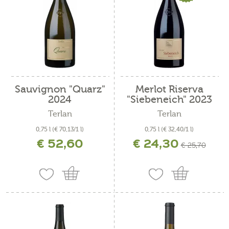
Sauvignon "Quarz"
Merlot Riserva
2024
"Siebeneich" 2023
Terlan
Terlan
0,75 l
(€ 70,13/1 l)
0,75 l
(€ 32,40/1 l)
€ 52,60
€ 24,30
inkl. MwSt. zzgl. Versandkosten
inkl. MwSt. zzgl. Versandkosten
€ 25,70