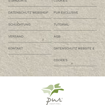
STANDORTE
COOKIES
DATENSCHUTZ WEBSHOP
PUR EXCLUSIVE
SCHLICHTUNG
TUTORIAL
VERSAND
AGB
KONTAKT
DATENSCHUTZ WEBSITE &
COOKIES