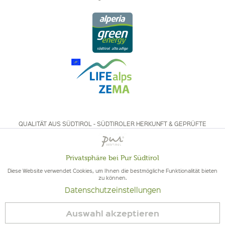
QUALITÄT AUS SÜDTIROL - SÜDTIROLER HERKUNFT & GEPRÜFTE
QUALITÄT
Privatsphäre bei Pur Südtirol
Aktiv
Funktionale
Diese Website verwendet Cookies, um Ihnen die bestmögliche Funktionalität bieten
zu können.
Datenschutzeinstellungen
Inaktiv
Marketing
© 2026 Pur Südtirol
Auswahl akzeptieren
Vertrag widerrufen