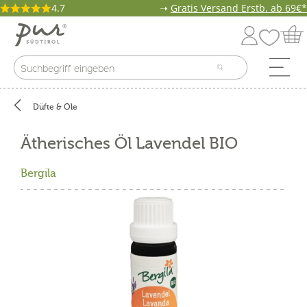
4.7
➝
Gratis Versand Erstb. ab 69€*
Düfte & Öle
Ätherisches Öl Lavendel BIO
Bergila