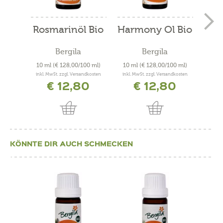
Rosmarinöl Bio
Harmony Öl Bio
Ar
"At
Bergila
Bergila
10 ml
(€ 128,00/100 ml)
10 ml
(€ 128,00/100 ml)
10 S
inkl. MwSt. zzgl. Versandkosten
inkl. MwSt. zzgl. Versandkosten
inkl. 
€ 12,80
€ 12,80
KÖNNTE DIR AUCH SCHMECKEN