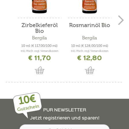
Zirbelkieferöl
Rosmarinöl Bio
Wei
Bio
Bergila
Bergila
10 ml
(€ 117,00/100 ml)
10 ml
(€ 128,00/100 ml)
10 m
inkl. MwSt. zzgl. Versandkosten
inkl. MwSt. zzgl. Versandkosten
inkl. 
€ 11,70
€ 12,80
10€
Gutschein
PUR NEWSLETTER
Jetzt registrieren und sparen!