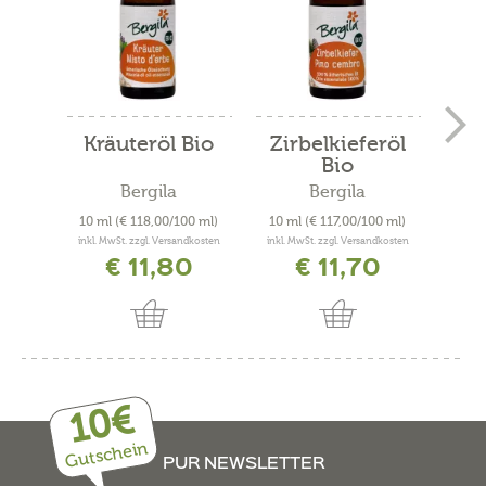
Kräuteröl Bio
Zirbelkieferöl
Wei
Bio
Bergila
Bergila
10 ml
(€ 118,00/100 ml)
10 ml
(€ 117,00/100 ml)
10 m
inkl. MwSt. zzgl. Versandkosten
inkl. MwSt. zzgl. Versandkosten
inkl. 
€ 11,80
€ 11,70
10€
Gutschein
PUR NEWSLETTER