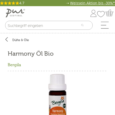
4.7
➝
Weissein Aktion bis -30%*
Düfte & Öle
Harmony Öl Bio
Bergila