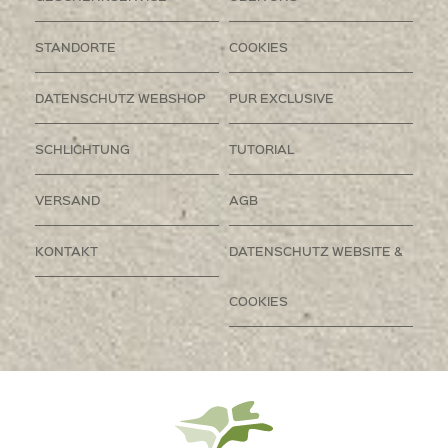
STANDORTE
COOKIES
DATENSCHUTZ WEBSHOP
PUR EXCLUSIVE
SCHLICHTUNG
TUTORIAL
VERSAND
AGB
KONTAKT
DATENSCHUTZ WEBSITE &
COOKIES