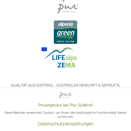
QUALITÄT AUS SÜDTIROL - SÜDTIROLER HERKUNFT & GEPRÜFTE
QUALITÄT
Privatsphäre bei Pur Südtirol
Aktiv
Funktionale
Diese Website verwendet Cookies, um Ihnen die bestmögliche Funktionalität bieten
zu können.
Datenschutzeinstellungen
Inaktiv
Marketing
© 2026 Pur Südtirol