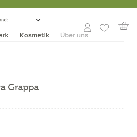
and:
erk
Kosmetik
Über uns
nline
mmer
 Angebot
Großhandel
Obst & Gemüse
Service
Süßes
Jobs
va Grappa