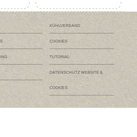
KÜHLVERSAND
TE
COOKIES
UNG
TUTORIAL
DATENSCHUTZ WEBSITE &
COOKIES