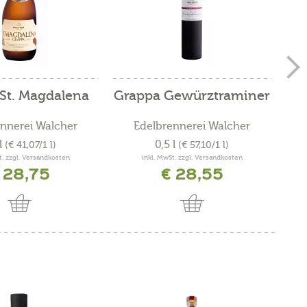
St. Magdalena
Grappa Gewürztraminer
R
nnerei Walcher
Edelbrennerei Walcher
 l
0,5 l
(€ 41,07/1 l)
(€ 57,10/1 l)
t. zzgl. Versandkosten
inkl. MwSt. zzgl. Versandkosten
 28,75
€ 28,55