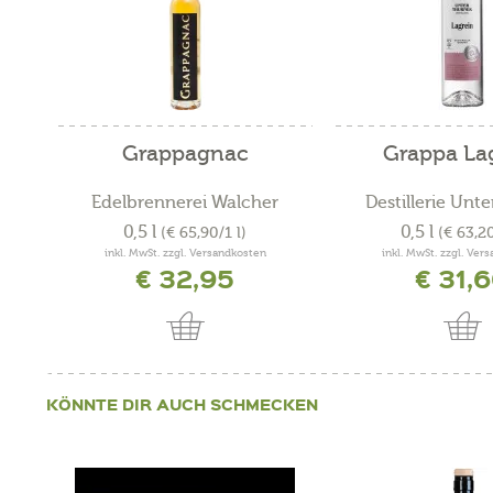
Grappagnac
Grappa La
Edelbrennerei Walcher
Destillerie Unt
0,5 l
0,5 l
(€ 65,90/1 l)
(€ 63,20
inkl. MwSt. zzgl. Versandkosten
inkl. MwSt. zzgl. Ver
€ 32,95
€ 31,
KÖNNTE DIR AUCH SCHMECKEN