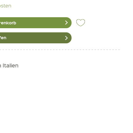
osten
renkorb
fen
Italien