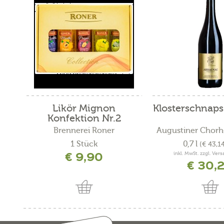
Likör Mignon
Klosterschnaps 
Konfektion Nr.2
Brennerei Roner
Augustiner Chorher
1 Stück
0,7 l
(€ 43,14
€ 9,90
inkl. MwSt. zzgl. Ver
€ 30,