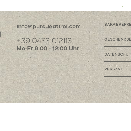
BARRIEREFR
info@pursuedtirol.com
+39 0473 012113
GESCHENKSE
Mo-Fr 9:00 - 12:00 Uhr
DATENSCHUT
VERSAND