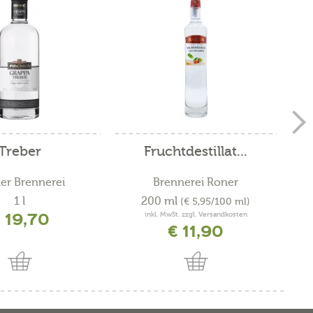
Treber
Fruchtdestillat...
her Brennerei
Brennerei Roner
1 l
200 ml
(€ 5,95/100 ml)
 19,70
inkl. MwSt. zzgl. Versandkosten
€ 11,90