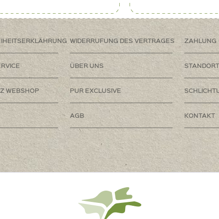
EIHEITSERKLÄHRUNG
WIDERRUFUNG DES VERTRAGES
ZAHLUNG
RVICE
ÜBER UNS
STANDOR
Z WEBSHOP
PUR EXCLUSIVE
SCHLICHT
AGB
KONTAKT