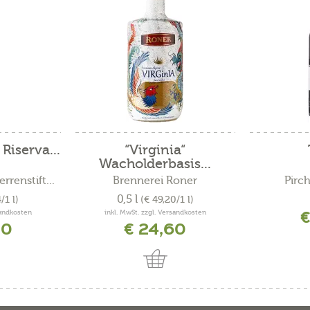
Riserva...
“Virginia“
Wacholderbasis...
renstift...
Brennerei Roner
Pirc
0,5 l
/1 l)
(€ 49,20/1 l)
€
sandkosten
inkl. MwSt. zzgl. Versandkosten
20
€ 24,60