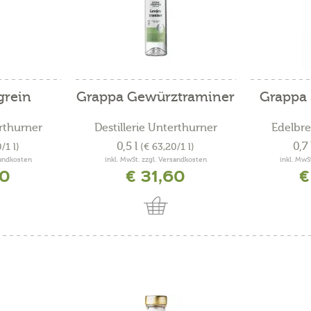
grein
Grappa Gewürztraminer
Grappa 
erthurner
Destillerie Unterthurner
Edelbre
0,5 l
0,7
/1 l)
(€ 63,20/1 l)
sandkosten
inkl. MwSt. zzgl. Versandkosten
inkl. MwS
60
€ 31,60
€