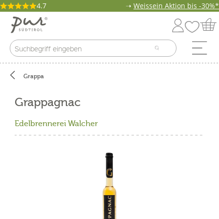
4.7
➝
Weissein Aktion bis -30%*
Grappa
Grappagnac
Edelbrennerei Walcher