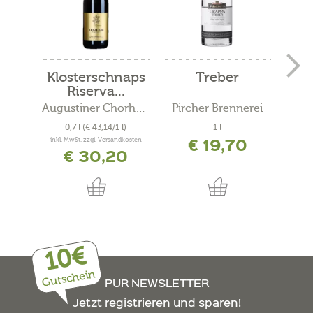
Klosterschnaps
Treber
Glü
Riserva...
Augustiner Chorherrenstift...
Pircher Brennerei
0,7 l
(€ 43,14/1 l)
1 l
0
€ 19,70
inkl. MwSt. zzgl. Versandkosten
inkl. 
€ 30,20
10€
Gutschein
PUR NEWSLETTER
Jetzt registrieren und sparen!