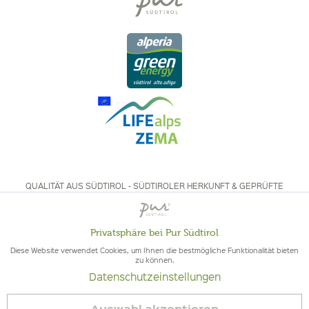
QUALITÄT AUS SÜDTIROL - SÜDTIROLER HERKUNFT & GEPRÜFTE
QUALITÄT
Privatsphäre bei Pur Südtirol
Aktiv
Funktionale
Diese Website verwendet Cookies, um Ihnen die bestmögliche Funktionalität bieten
zu können.
Datenschutzeinstellungen
Inaktiv
Marketing
© 2026 Pur Südtirol
Auswahl akzeptieren