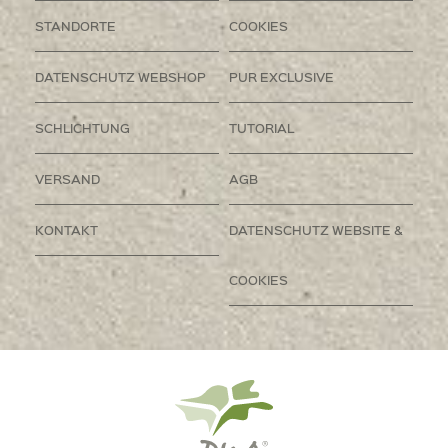
STANDORTE
COOKIES
DATENSCHUTZ WEBSHOP
PUR EXCLUSIVE
SCHLICHTUNG
TUTORIAL
VERSAND
AGB
KONTAKT
DATENSCHUTZ WEBSITE &
COOKIES