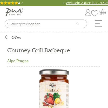
4.7
➝
Weissein Aktion bis -30%*
Grillen
Chutney Grill Barbeque
Alpe Pragas