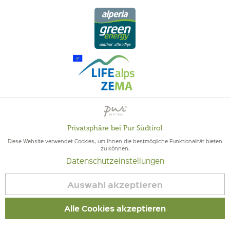
QUALITÄT AUS SÜDTIROL - SÜDTIROLER HERKUNFT & GEPRÜFTE
Privatsphäre bei Pur Südtirol
Aktiv
Funktionale
QUALITÄT
Diese Website verwendet Cookies, um Ihnen die bestmögliche Funktionalität bieten
zu können.
Datenschutzeinstellungen
Inaktiv
Marketing
Auswahl akzeptieren
© 2026 Pur Südtirol
Inaktiv
Tracking
Alle Cookies akzeptieren
Vertrag widerrufen