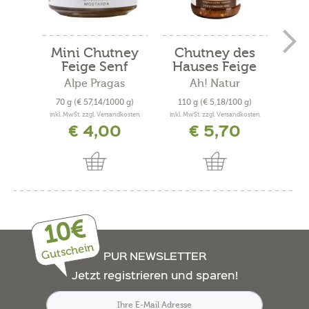
Mini Chutney
Chutney des
Ch
Feige Senf
Hauses Feige
und...
Alpe Pragas
Ah! Natur
70 g
(€ 57,14/1000 g)
110 g
(€ 5,18/100 g)
160
inkl. MwSt. zzgl. Versandkosten
inkl. MwSt. zzgl. Versandkosten
inkl. 
€ 4,00
€ 5,70
10€
Gutschein
PUR NEWSLETTER
Jetzt registrieren und sparen!