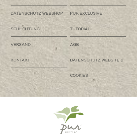
DATENSCHUTZ WEBSHOP
PUR EXCLUSIVE
SCHLICHTUNG
TUTORIAL
VERSAND
AGB
KONTAKT
DATENSCHUTZ WEBSITE &
COOKIES