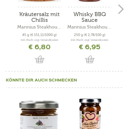
Kräutersalz mit
Whisky BBQ
S
Chillis
Sauce
G
Mannius Steakhouse
Mannius Steakhouse
45 g
(€ 151,11/1000 g)
250 g
(€ 2,78/100 g)
25
inkl. MwSt. zzgl. Versandkosten
inkl. MwSt. zzgl. Versandkosten
inkl. 
€ 6,80
€ 6,95
KÖNNTE DIR AUCH SCHMECKEN